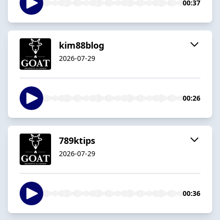
00:37
kim88blog
2026-07-29
00:26
789ktips
2026-07-29
00:36