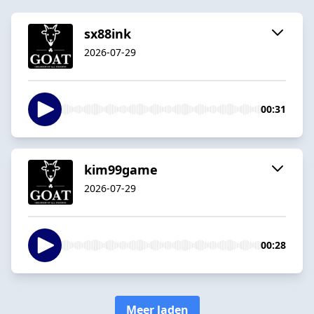
sx88ink
2026-07-29
00:31
kim99game
2026-07-29
00:28
Meer laden