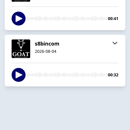
00:41
s8bincom
2026-08-04
00:32