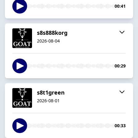
00:41
s8s888korg
2026-08-04
00:29
s8t1green
2026-08-01
00:33