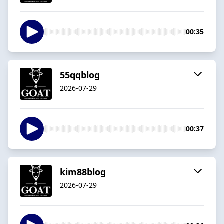
00:35
55qqblog
2026-07-29
00:37
kim88blog
2026-07-29