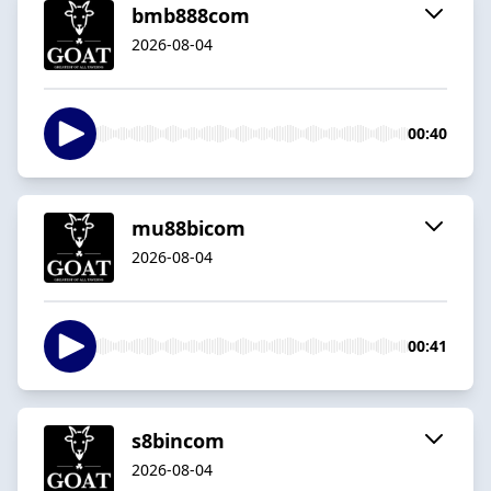
bmb888com
2026-08-04
00:40
mu88bicom
2026-08-04
00:41
s8bincom
2026-08-04