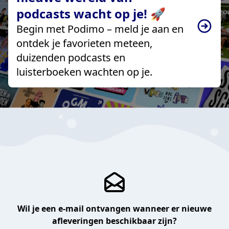
podcasts wacht op je! 🚀
Begin met Podimo – meld je aan en
ontdek je favorieten meteen,
duizenden podcasts en
luisterboeken wachten op je.
Wil je een e-mail ontvangen wanneer er nieuwe
afleveringen beschikbaar zijn?