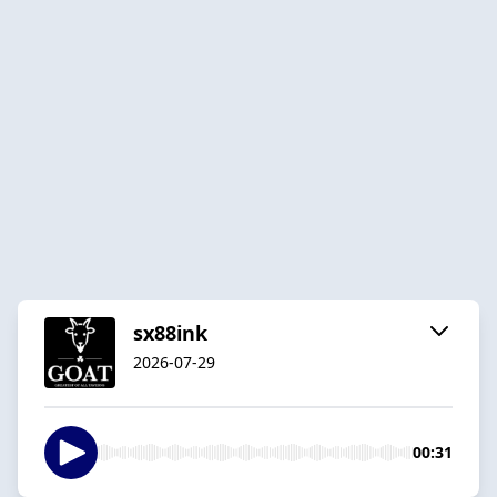
sx88ink
2026-07-29
00:31