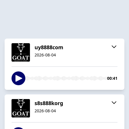
uy8888com
2026-08-04
00:41
s8s888korg
2026-08-04