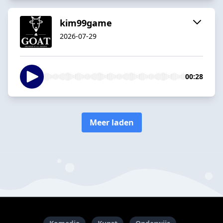
kim99game
2026-07-29
00:28
Meer laden