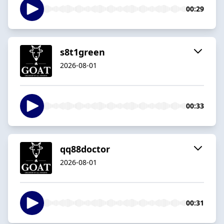
00:29
s8t1green
2026-08-01
00:33
qq88doctor
2026-08-01
00:31