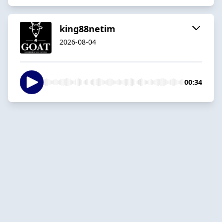
king88netim
2026-08-04
00:34