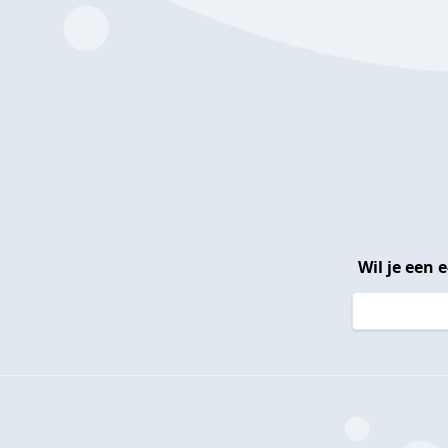
Wil je een