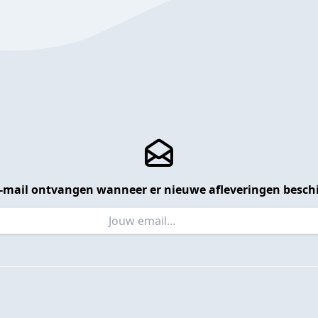
 e-mail ontvangen wanneer er nieuwe afleveringen beschi