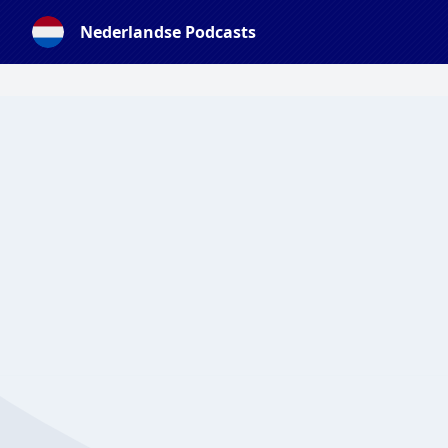
Nederlandse Podcasts