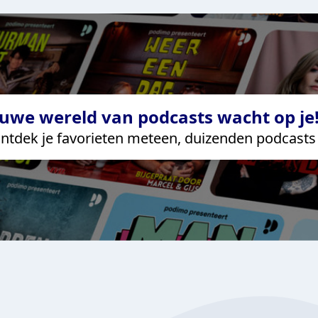
uwe wereld van podcasts wacht op je!
ntdek je favorieten meteen, duizenden podcasts 