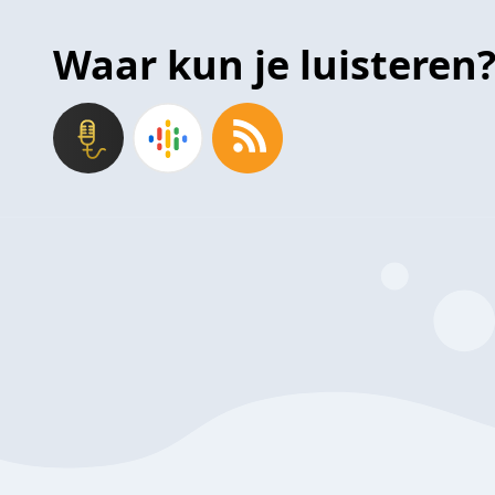
Waar kun je luisteren