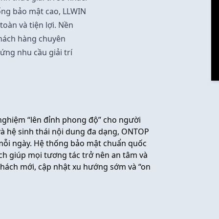
hống bảo mật cao, LLWIN
àn và tiện lợi. Nền
 khách hàng chuyên
ng nhu cầu giải trí
i nghiệm “lên đỉnh phong độ” cho người
 và hệ sinh thái nội dung đa dạng, ONTOP
 mỗi ngày. Hệ thống bảo mật chuẩn quốc
ch giúp mọi tương tác trở nên an tâm và
ách mới, cập nhật xu hướng sớm và “on