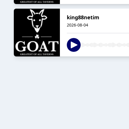
king88netim
2026-08-04