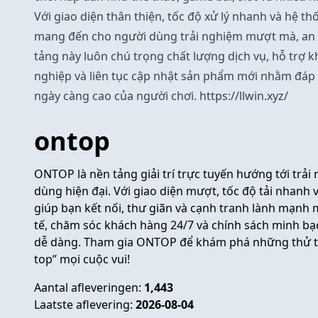
Với giao diện thân thiện, tốc độ xử lý nhanh và hệ t
mang đến cho người dùng trải nghiệm mượt mà, an to
tảng này luôn chú trọng chất lượng dịch vụ, hỗ trợ
nghiệp và liên tục cập nhật sản phẩm mới nhằm đáp ứ
ngày càng cao của người chơi.
https://llwin.xyz/
ontop
ONTOP là nền tảng giải trí trực tuyến hướng tới trả
dùng hiện đại. Với giao diện mượt, tốc độ tải nhanh
giúp bạn kết nối, thư giãn và cạnh tranh lành mạnh
tế, chăm sóc khách hàng 24/7 và chính sách minh bạ
dễ dàng. Tham gia ONTOP để khám phá những thử th
top” mọi cuộc vui!
Aantal afleveringen:
1,443
Laatste aflevering:
2026-08-04