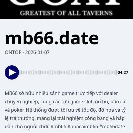
mb66.date
ONTOP · 2026-01-07
04:27
MB66
sở hữu nhiều sảnh game trực tiếp với dealer
chuyên nghiệp, cùng các tựa game slot, nổ hũ, bắn cá
và poker. Hệ thống được tối ưu về tốc độ, đồ họa và tỷ
lệ trả thưởng, mang lại trải nghiệm công bằng và hấp
dẫn cho người chơi. #mb66 #nhacaimb66 #mb66date