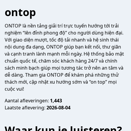
ontop
ONTOP là nền tảng giải trí trực tuyến hướng tới trải
nghiệm “lên đỉnh phong độ” cho người dùng hiện đại.
Với giao diện mượt, tốc độ tải nhanh và hệ sinh thái
nội dung đa dạng, ONTOP giúp bạn kết nối, thư giãn
và cạnh tranh lành mạnh mỗi ngày. Hệ thống bảo mật
chuẩn quốc tế, chăm sóc khách hàng 24/7 và chính
sách minh bạch giúp mọi tương tác trở nên an tâm và
dễ dàng. Tham gia ONTOP để khám phá những thử
thách mới, cập nhật xu hướng sớm và “on top” mọi
cuộc vui!
Aantal afleveringen:
1,443
Laatste aflevering:
2026-08-04
Waar kun je luisteren?