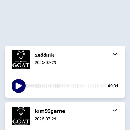
sx88ink
2026-07-29
00:31
kim99game
2026-07-29