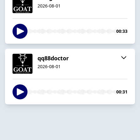
2026-08-01
00:33
qq88doctor
2026-08-01
00:31