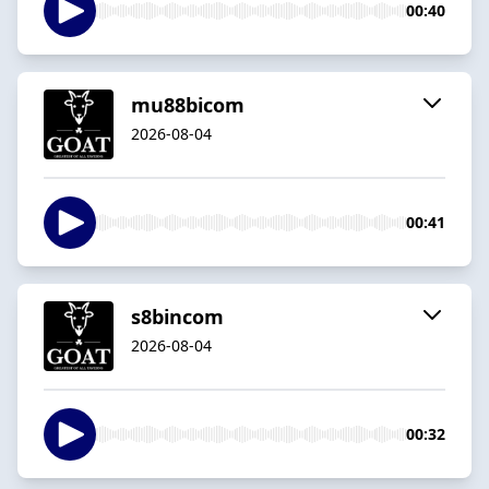
00:40
mu88bicom
2026-08-04
00:41
s8bincom
2026-08-04
00:32