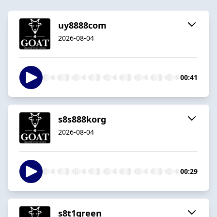
uy8888com
2026-08-04
00:41
s8s888korg
2026-08-04
00:29
s8t1green