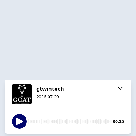
gtwintech
2026-07-29
00:35