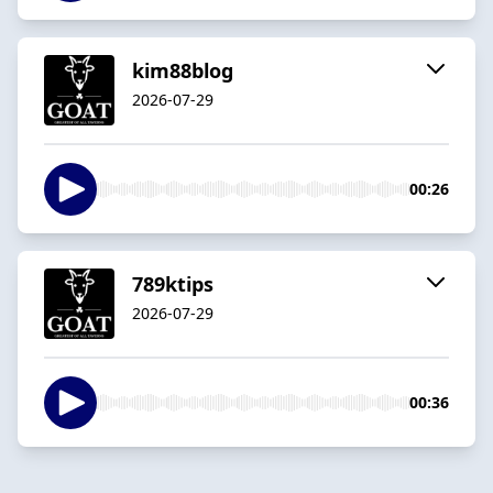
kim88blog
2026-07-29
00:26
789ktips
2026-07-29
00:36