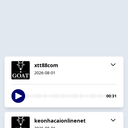
xtt88com
2026-08-01
00:31
keonhacaionlinenet