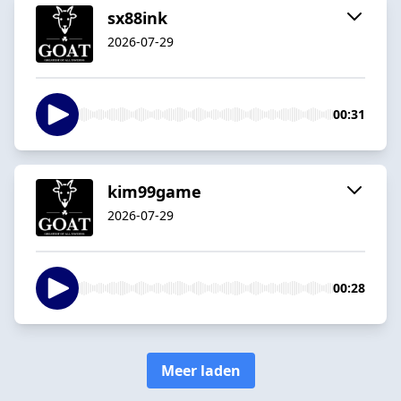
sx88ink
2026-07-29
00:31
kim99game
2026-07-29
00:28
Meer laden