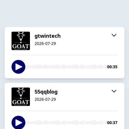
gtwintech
2026-07-29
00:35
55qqblog
2026-07-29
00:37