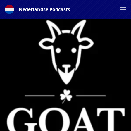
Nederlandse Podcasts