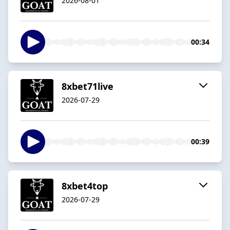
2026-08-01
00:34
8xbet71live
2026-07-29
00:39
8xbet4top
2026-07-29