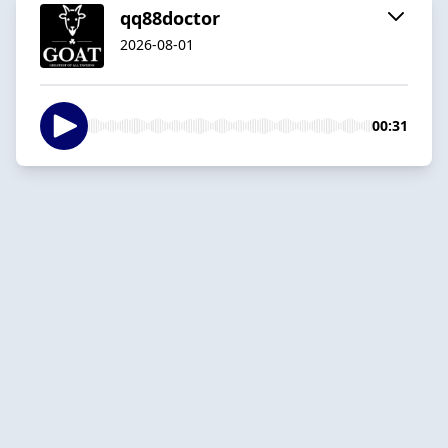
qq88doctor
2026-08-01
00:31