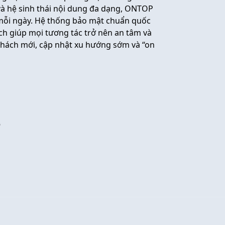
 và hệ sinh thái nội dung đa dạng, ONTOP
 mỗi ngày. Hệ thống bảo mật chuẩn quốc
ch giúp mọi tương tác trở nên an tâm và
ách mới, cập nhật xu hướng sớm và “on
?