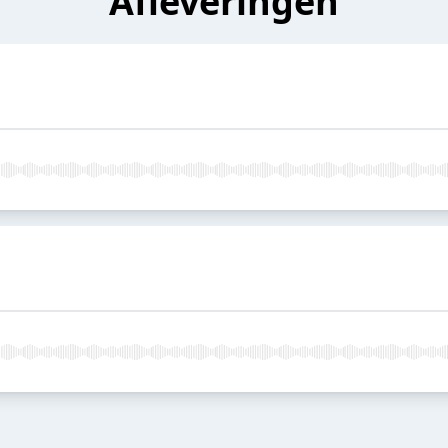
Afleveringen