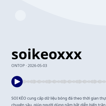
soikeoxxx
ONTOP · 2026-05-03
SOI KÈO
cung cấp dữ liệu bóng đá theo thời gian thự
chuyên sâu, giúp người dùng nắm bắt diễn biến trậ