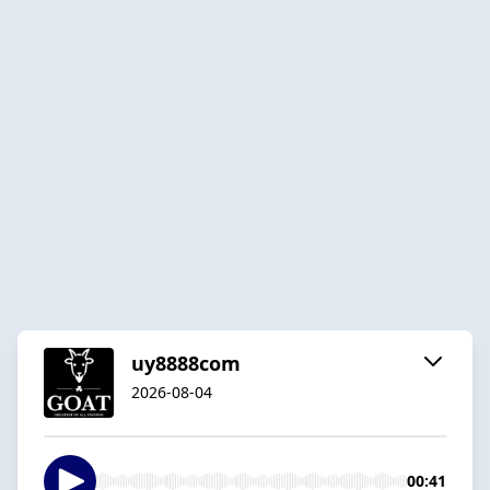
uy8888com
2026-08-04
00:41