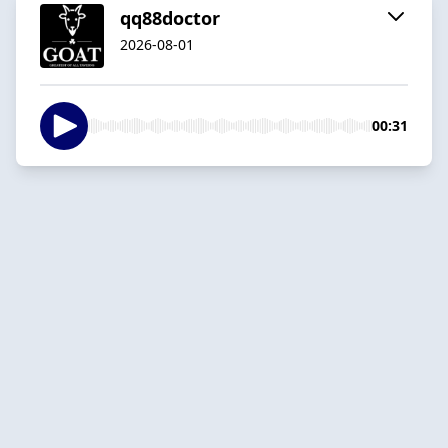
qq88doctor
2026-08-01
00:31