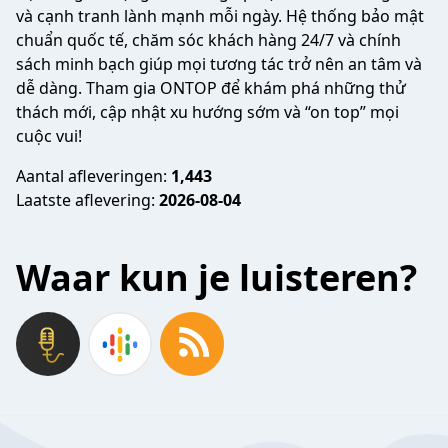
và cạnh tranh lành mạnh mỗi ngày. Hệ thống bảo mật
chuẩn quốc tế, chăm sóc khách hàng 24/7 và chính
sách minh bạch giúp mọi tương tác trở nên an tâm và
dễ dàng. Tham gia ONTOP để khám phá những thử
thách mới, cập nhật xu hướng sớm và “on top” mọi
cuộc vui!
Aantal afleveringen:
1,443
Laatste aflevering:
2026-08-04
Waar kun je luisteren?