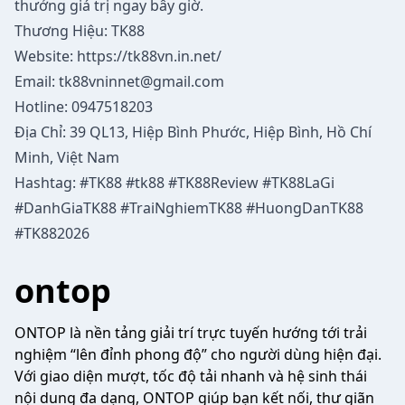
thưởng giá trị ngay bây giờ.
Thương Hiệu: TK88
Website:
https://tk88vn.in.net/
Email: tk88vninnet@gmail.com
Hotline: 0947518203
Địa Chỉ: 39 QL13, Hiệp Bình Phước, Hiệp Bình, Hồ Chí
Minh, Việt Nam
Hashtag: #TK88 #tk88 #TK88Review #TK88LaGi
#DanhGiaTK88 #TraiNghiemTK88 #HuongDanTK88
#TK882026
ontop
ONTOP là nền tảng giải trí trực tuyến hướng tới trải
nghiệm “lên đỉnh phong độ” cho người dùng hiện đại.
Với giao diện mượt, tốc độ tải nhanh và hệ sinh thái
nội dung đa dạng, ONTOP giúp bạn kết nối, thư giãn