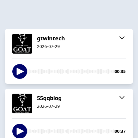
gtwintech
2026-07-29
00:35
55qqblog
2026-07-29
00:37