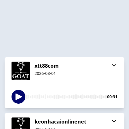
xtt88com
2026-08-01
00:31
keonhacaionlinenet