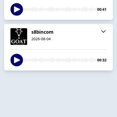
00:41
s8bincom
2026-08-04
00:32