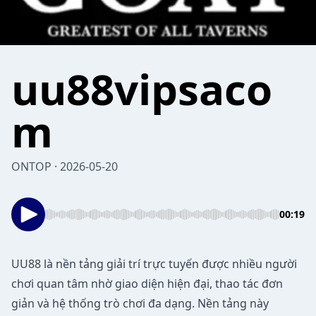
uu88vipsaco
m
ONTOP · 2026-05-20
00:19
UU88
là nền tảng giải trí trực tuyến được nhiều người
chơi quan tâm nhờ giao diện hiện đại, thao tác đơn
giản và hệ thống trò chơi đa dạng. Nền tảng này