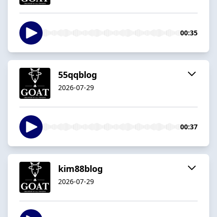
00:35
55qqblog
2026-07-29
00:37
kim88blog
2026-07-29