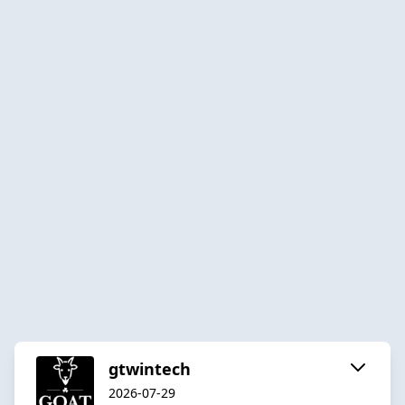
gtwintech
2026-07-29