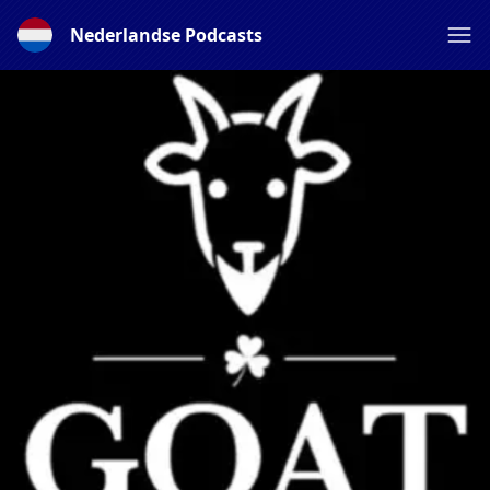
Nederlandse Podcasts