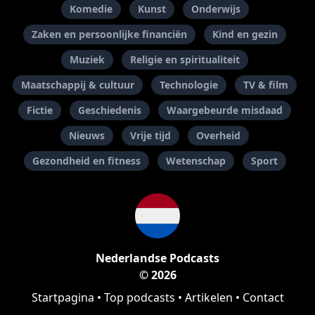
Komedie
Kunst
Onderwijs
Zaken en persoonlijke financiën
Kind en gezin
Muziek
Religie en spiritualiteit
Maatschappij & cultuur
Technologie
TV & film
Fictie
Geschiedenis
Waargebeurde misdaad
Nieuws
Vrije tijd
Overheid
Gezondheid en fitness
Wetenschap
Sport
Nederlandse Podcasts
© 2026
Startpagina
•
Top podcasts
•
Artikelen
•
Contact