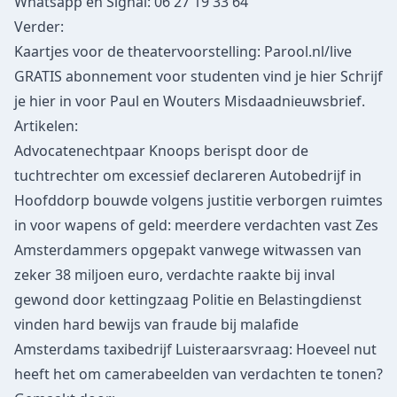
Whatsapp en Signal: 06 27 19 33 64
Verder:
Kaartjes voor de theatervoorstelling:
Parool.nl/live
GRATIS abonnement voor studenten vind je hier
Schrijf
je hier in voor
Paul en Wouters Misdaadnieuwsbrief
.
Artikelen:
Advocatenechtpaar Knoops berispt door de
tuchtrechter
om excessief declareren
Autobedrijf in
Hoofddorp bouwde volgens justitie verborgen ruimtes
in voor wapens of geld:
meerdere verdachten vast
Zes
Amsterdammers opgepakt vanwege witwassen van
zeker 38 miljoen euro, verdachte raakte
bij inval
gewond door kettingzaag
Politie en Belastingdienst
vinden hard bewijs van fraude
bij malafide
Amsterdams taxibedrijf
Luisteraarsvraag: Hoeveel nut
heeft het om camerabeelden van verdachten te tonen?