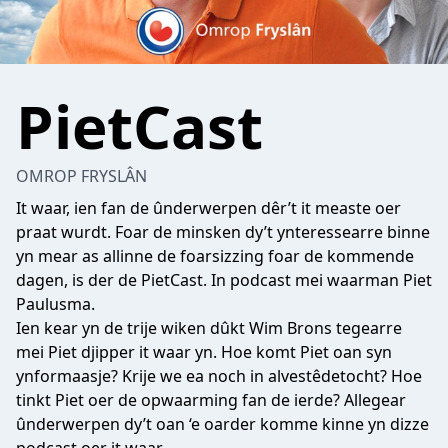
PietCast
OMROP FRYSLÂN
It waar, ien fan de ûnderwerpen dêr’t it measte oer
praat wurdt. Foar de minsken dy’t ynteressearre binne
yn mear as allinne de foarsizzing foar de kommende
dagen, is der de PietCast. In podcast mei waarman Piet
Paulusma.
Ien kear yn de trije wiken dûkt Wim Brons tegearre
mei Piet djipper it waar yn. Hoe komt Piet oan syn
ynformaasje? Krije we ea noch in alvestêdetocht? Hoe
tinkt Piet oer de opwaarming fan de ierde? Allegear
ûnderwerpen dy’t oan ‘e oarder komme kinne yn dizze