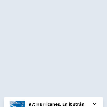
#7: Hurricanes. En it strân