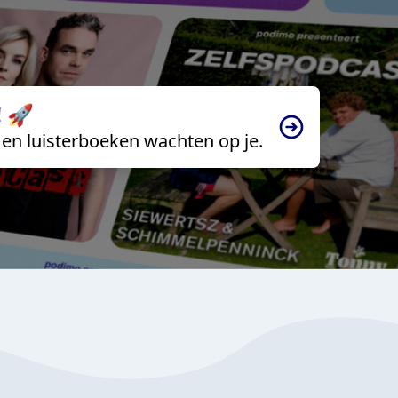
 🚀
en luisterboeken wachten op je.