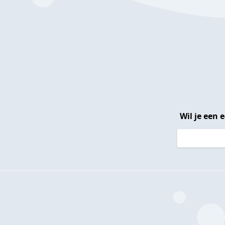
Wil je een