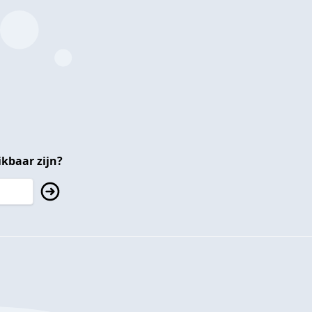
kbaar zijn?