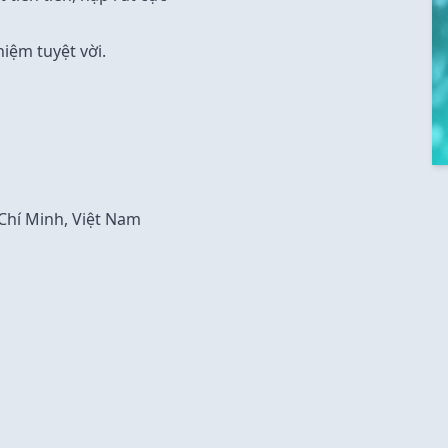
iệm tuyệt vời.
 Chí Minh, Việt Nam