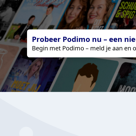
Probeer Podimo nu – een nie
Begin met Podimo – meld je aan en o