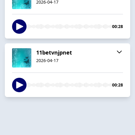
2026-04-17
00:28
11betvnjpnet
2026-04-17
00:28