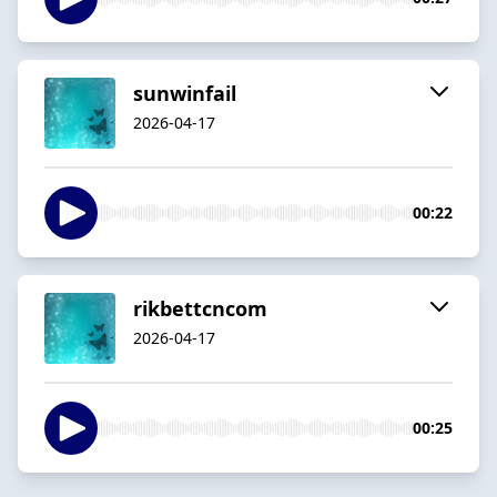
sunwinfail
2026-04-17
00:22
rikbettcncom
2026-04-17
00:25