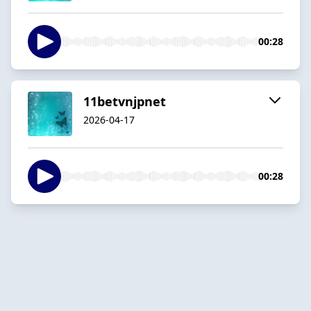
00:28
11betvnjpnet
2026-04-17
00:28