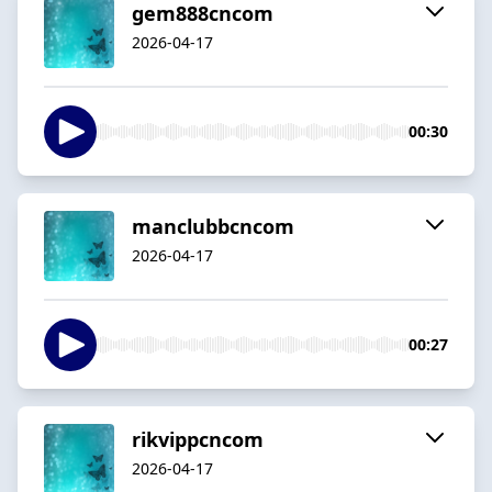
gem888cncom
2026-04-17
00:30
manclubbcncom
2026-04-17
00:27
rikvippcncom
2026-04-17