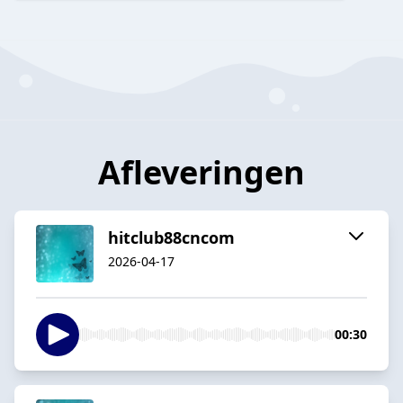
Afleveringen
hitclub88cncom
2026-04-17
00:30