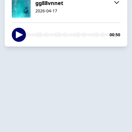
gg88vnnet
2026-04-17
00:50