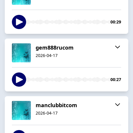
00:29
gem888rucom
2026-04-17
00:27
manclubbitcom
2026-04-17