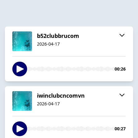
b52clubbrucom
2026-04-17
00:26
iwinclubcncomvn
2026-04-17
00:27