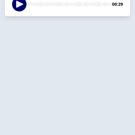
00:29