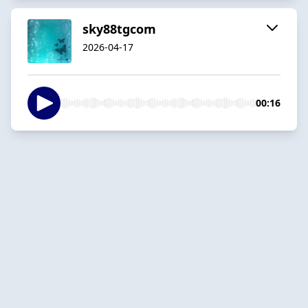
sky88tgcom
2026-04-17
00:16