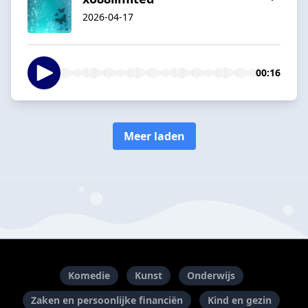
2026-04-17
00:16
Meer laden
Komedie
Kunst
Onderwijs
Zaken en persoonlijke financiën
Kind en gezin