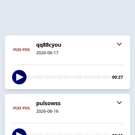
qq88cyou
2026-06-17
00:27
pulsowss
2026-06-16