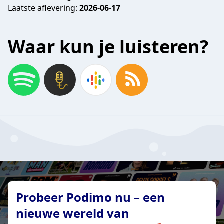
Laatste aflevering:
2026-06-17
Waar kun je luisteren?
Probeer Podimo nu – een
nieuwe wereld van