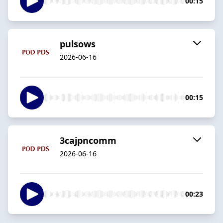
00:15
pulsows
2026-06-16
00:15
3cajpncomm
2026-06-16
00:23