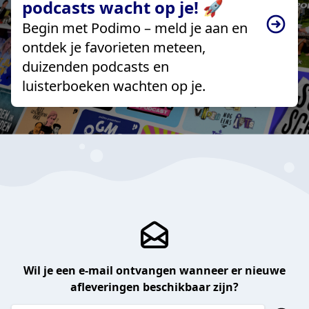
podcasts wacht op je! 🚀
Begin met Podimo – meld je aan en
ontdek je favorieten meteen,
duizenden podcasts en
luisterboeken wachten op je.
Wil je een e-mail ontvangen wanneer er nieuwe
afleveringen beschikbaar zijn?