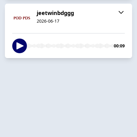
jeetwinbdggg
2026-06-17
00:09