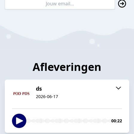
Afleveringen
ds
2026-06-17
00:22