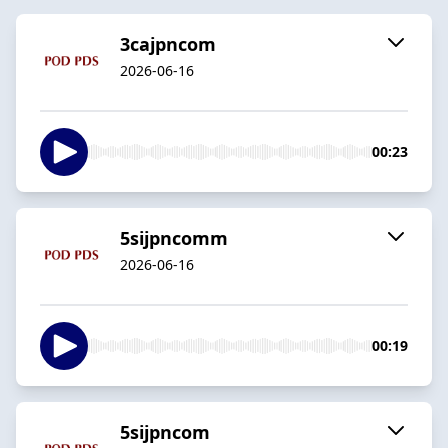
3cajpncom
2026-06-16
00:23
5sijpncomm
2026-06-16
00:19
5sijpncom