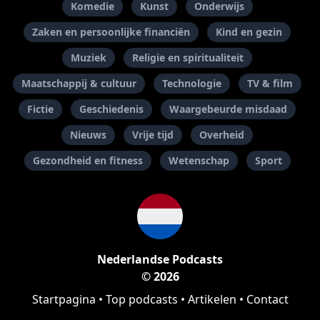
Komedie
Kunst
Onderwijs
Zaken en persoonlijke financiën
Kind en gezin
Muziek
Religie en spiritualiteit
Maatschappij & cultuur
Technologie
TV & film
Fictie
Geschiedenis
Waargebeurde misdaad
Nieuws
Vrije tijd
Overheid
Gezondheid en fitness
Wetenschap
Sport
Nederlandse Podcasts
© 2026
Startpagina
•
Top podcasts
•
Artikelen
•
Contact