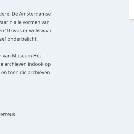
andere: De Amsterdamse
aarin alle vormen van
en ’10 was er weliswaar
eef onderbelicht.
or van Museum Het
de archieven indook op
en toen die archieven
erreus.