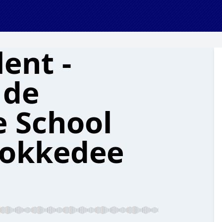
ent -
 de
 School
Kokkedee