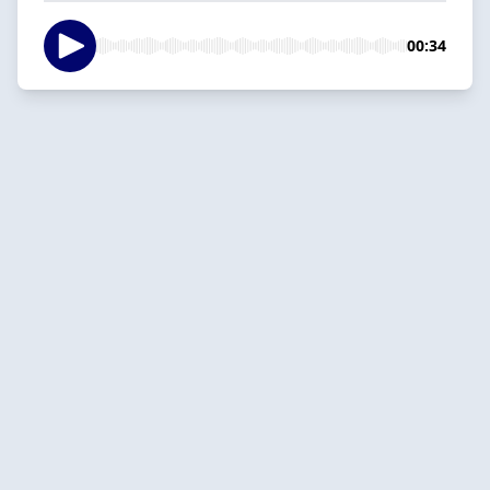
00:34