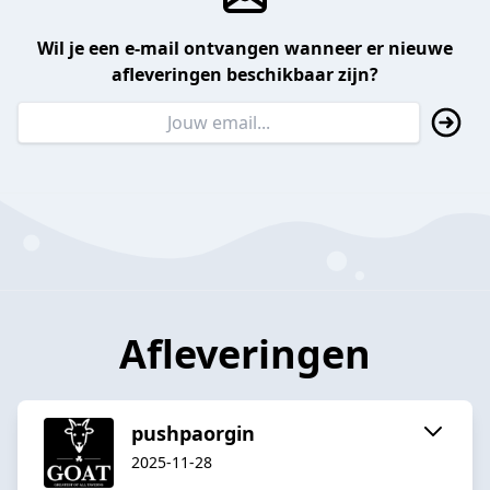
Wil je een e-mail ontvangen wanneer er nieuwe
afleveringen beschikbaar zijn?
Afleveringen
pushpaorgin
2025-11-28