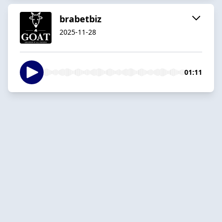
brabetbiz
2025-11-28
01:11