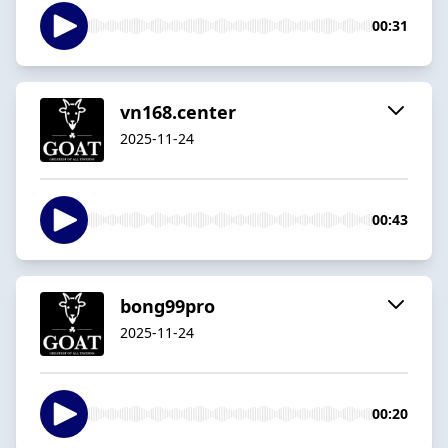
00:31
vn168.center
2025-11-24
00:43
bong99pro
2025-11-24
00:20