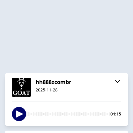
hh888zcombr
2025-11-28
01:15