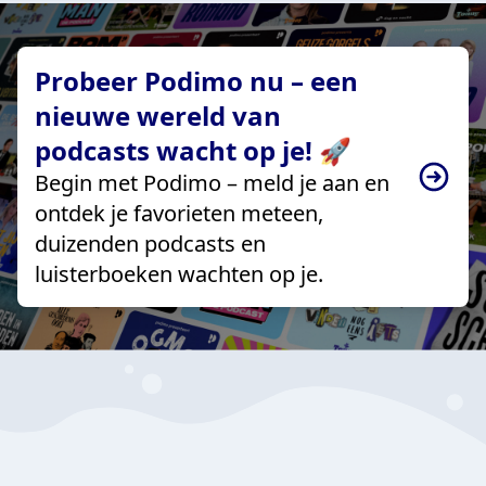
Probeer Podimo nu – een
nieuwe wereld van
podcasts wacht op je! 🚀
Begin met Podimo – meld je aan en
ontdek je favorieten meteen,
duizenden podcasts en
luisterboeken wachten op je.