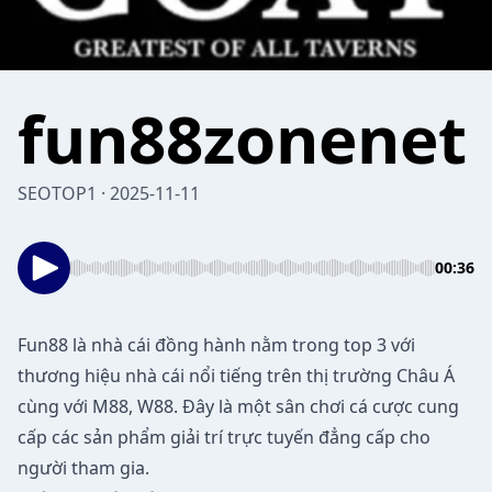
fun88zonenet
SEOTOP1 · 2025-11-11
00:36
Fun88
là nhà cái đồng hành nằm trong top 3 với
thương hiệu nhà cái nổi tiếng trên thị trường Châu Á
cùng với M88, W88. Đây là một sân chơi cá cược cung
cấp các sản phẩm giải trí trực tuyến đẳng cấp cho
người tham gia.