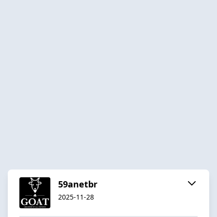
59anetbr
2025-11-28