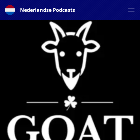
Nederlandse Podcasts