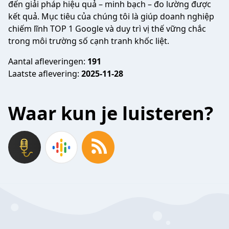
đến giải pháp hiệu quả – minh bạch – đo lường được
kết quả. Mục tiêu của chúng tôi là giúp doanh nghiệp
chiếm lĩnh TOP 1 Google và duy trì vị thế vững chắc
trong môi trường số cạnh tranh khốc liệt.
Aantal afleveringen:
191
Laatste aflevering:
2025-11-28
Waar kun je luisteren?