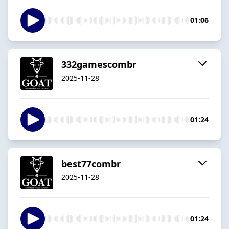
01:06
332gamescombr
2025-11-28
01:24
best77combr
2025-11-28
01:24