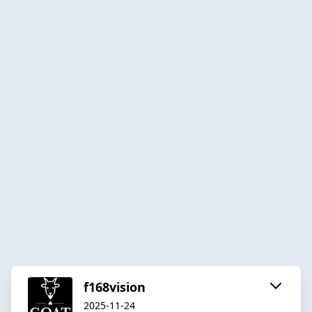
f168vision
2025-11-24