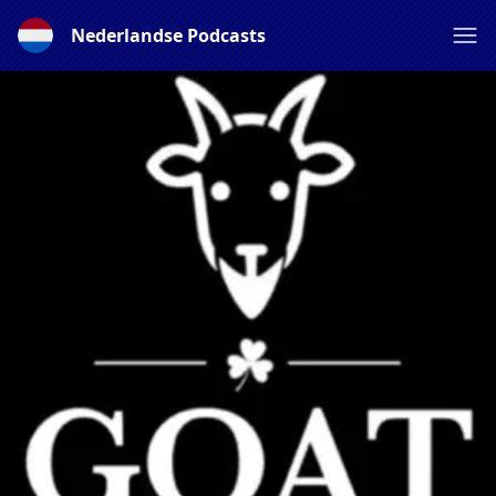
Nederlandse Podcasts