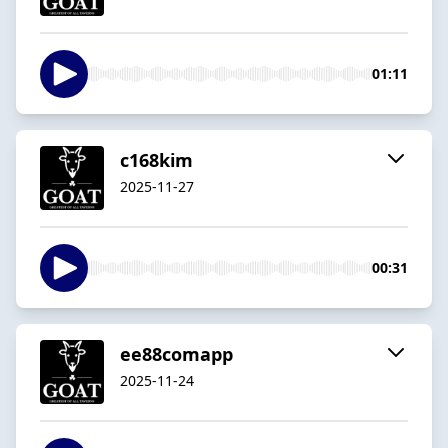
01:11
c168kim
2025-11-27
00:31
ee88comapp
2025-11-24