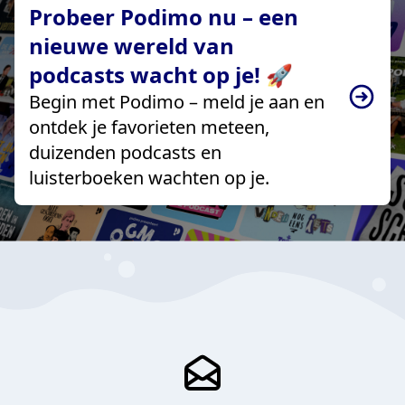
Probeer Podimo nu – een
nieuwe wereld van
podcasts wacht op je! 🚀
Begin met Podimo – meld je aan en
ontdek je favorieten meteen,
duizenden podcasts en
luisterboeken wachten op je.