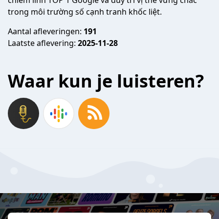
chiếm lĩnh TOP 1 Google và duy trì vị thế vững chắc
trong môi trường số cạnh tranh khốc liệt.
Aantal afleveringen:
191
Laatste aflevering:
2025-11-28
Waar kun je luisteren?