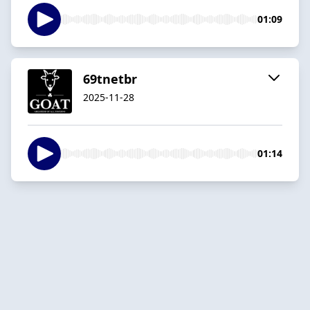
01:09
69tnetbr
2025-11-28
01:14