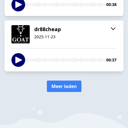
00:38
dr88cheap
2025-11-23
00:37
Meer laden