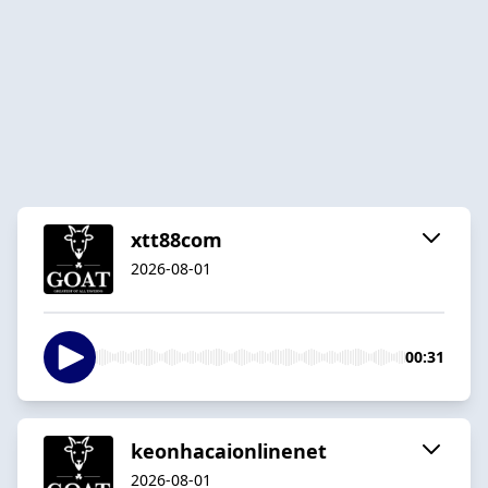
xtt88com
2026-08-01
00:31
keonhacaionlinenet
2026-08-01