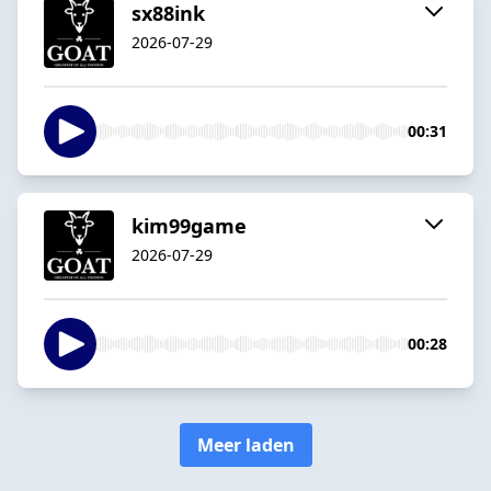
sx88ink
2026-07-29
00:31
kim99game
2026-07-29
00:28
Meer laden