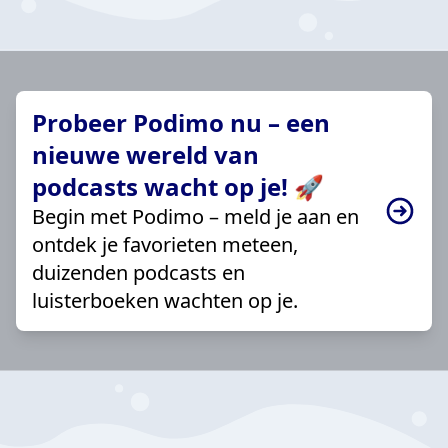
Probeer Podimo nu – een
nieuwe wereld van
podcasts wacht op je! 🚀
Begin met Podimo – meld je aan en
ontdek je favorieten meteen,
duizenden podcasts en
luisterboeken wachten op je.