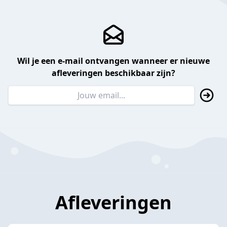
Wil je een e-mail ontvangen wanneer er nieuwe
afleveringen beschikbaar zijn?
Afleveringen