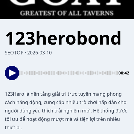
123herobond
SEOTOP · 2026-03-10
00:42
123Hero
là nền tảng giải trí trực tuyến mang phong
cách năng động, cung cấp nhiều trò chơi hấp dẫn cho
người dùng yêu thích trải nghiệm mới. Hệ thống được
tối ưu để hoạt động mượt mà và tiện lợi trên nhiều
thiết bị.