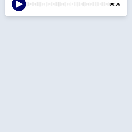
00:36