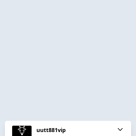
uutt881vip