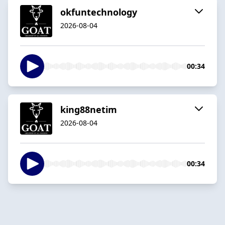
okfuntechnology
2026-08-04
00:34
king88netim
2026-08-04
00:34