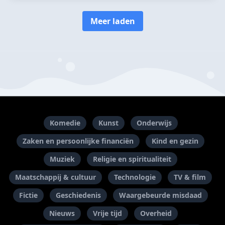
Meer laden
Komedie
Kunst
Onderwijs
Zaken en persoonlijke financiën
Kind en gezin
Muziek
Religie en spiritualiteit
Maatschappij & cultuur
Technologie
TV & film
Fictie
Geschiedenis
Waargebeurde misdaad
Nieuws
Vrije tijd
Overheid