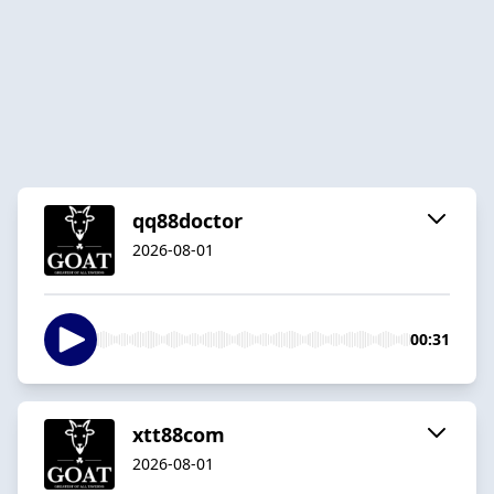
qq88doctor
2026-08-01
00:31
xtt88com
2026-08-01