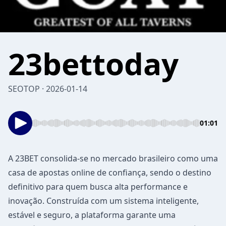
23bettoday
SEOTOP · 2026-01-14
01:01
A
23BET
consolida-se no mercado brasileiro como uma
casa de apostas online de confiança, sendo o destino
definitivo para quem busca alta performance e
inovação. Construída com um sistema inteligente,
estável e seguro, a plataforma garante uma