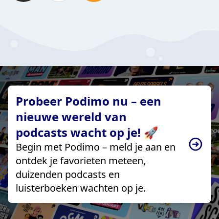
Probeer Podimo nu – een
nieuwe wereld van
podcasts wacht op je! 🚀
Begin met Podimo – meld je aan en
ontdek je favorieten meteen,
duizenden podcasts en
luisterboeken wachten op je.