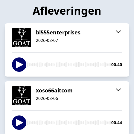
Afleveringen
bl555enterprises
2026-08-07
00:40
xoso66aitcom
2026-08-06
00:44