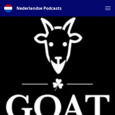
Nederlandse Podcasts