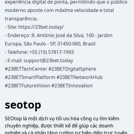
experiência digital de ponta, permitindo que o público
moderno aposte com máxima velocidade e total
transparência.
- Site:
https://23bet.today/
- Endereço: R. Antônio José da Silva, 100 - Jardim
Europa, São Paulo - SP, 01450-060, Brazil
- Telefone: +55 (15) 57817-7493
- E-mail: support@23bet.today
#23BETTechCenter #23BETDigitalSphere
#23BETSmartPlatform #23BETNetworkHub
#23BETFutureVision #23BETInnovation
seotop
SEOtop là một dịch vụ tối ưu hóa công cụ tìm kiếm
chuyên nghiệp, được thiết kế để giúp các doanh
nghiệp và cá nhân tăng cường sự hiện diện trực tuyến