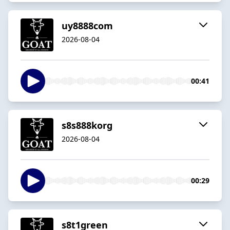
uy8888com
2026-08-04
00:41
s8s888korg
2026-08-04
00:29
s8t1green