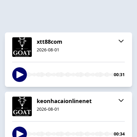
xtt88com
2026-08-01
00:31
keonhacaionlinenet
2026-08-01
00:34