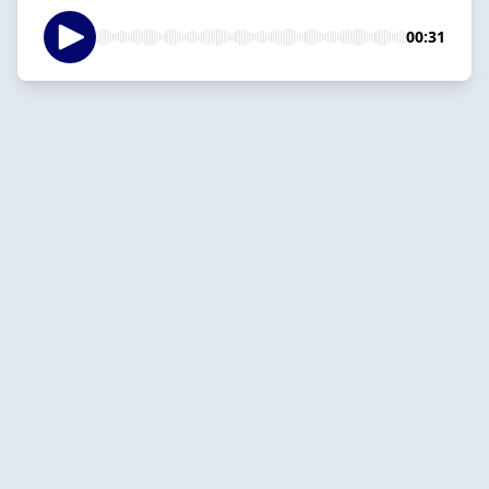
00:31