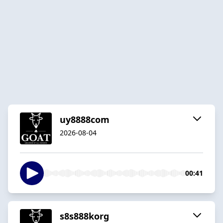
uy8888com
2026-08-04
00:41
s8s888korg