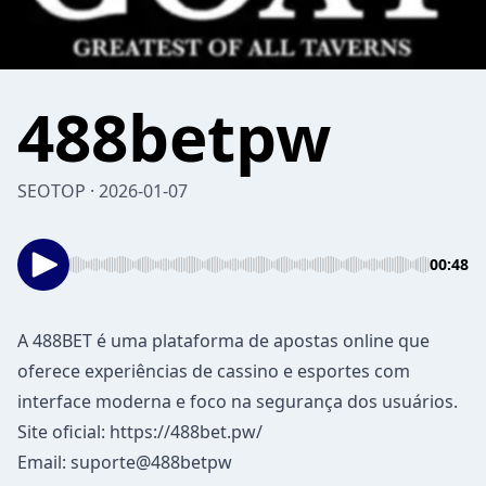
488betpw
SEOTOP · 2026-01-07
00:48
A
488BET
é uma plataforma de apostas online que
oferece experiências de cassino e esportes com
interface moderna e foco na segurança dos usuários.
Site oficial:
https://488bet.pw/
Email: suporte@488betpw