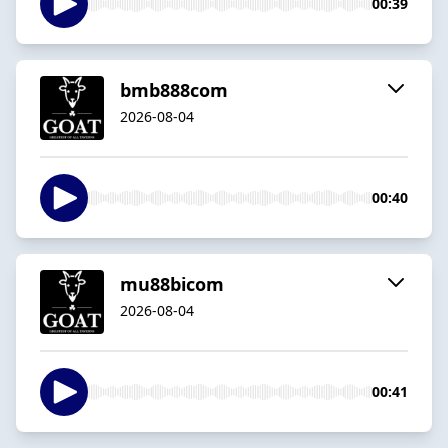
00:39
bmb888com
2026-08-04
00:40
mu88bicom
2026-08-04
00:41