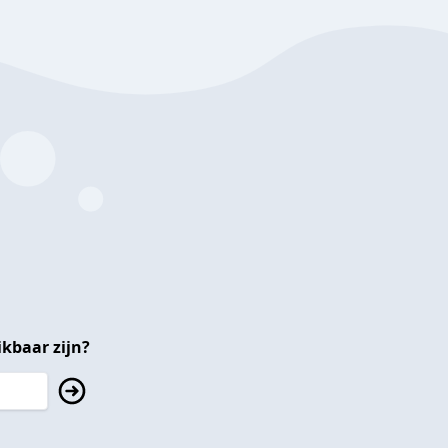
kbaar zijn?