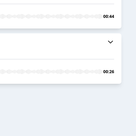
00:44
00:26