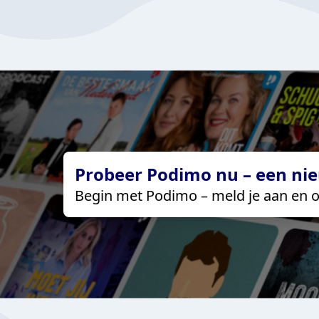
Probeer Podimo nu – een nie
Begin met Podimo – meld je aan en o