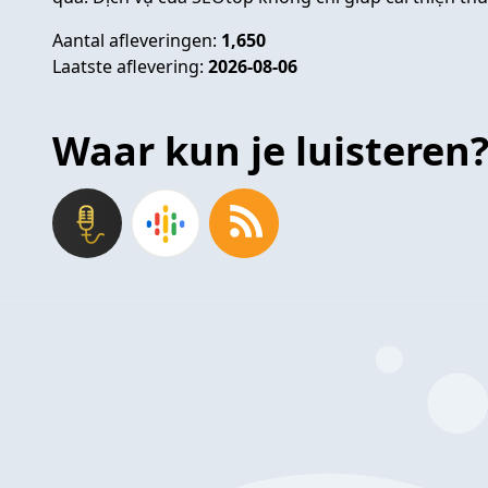
Aantal afleveringen:
1,650
Laatste aflevering:
2026-08-06
Waar kun je luisteren