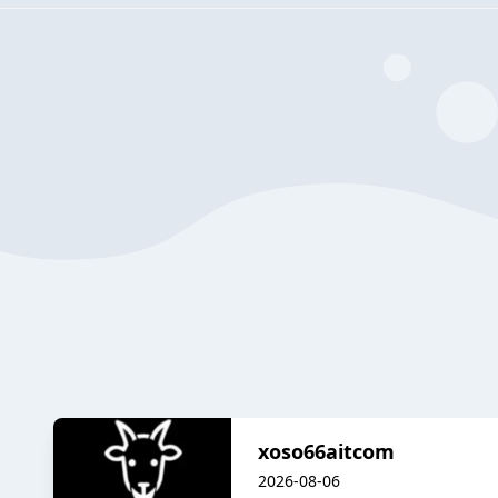
xoso66aitcom
2026-08-06