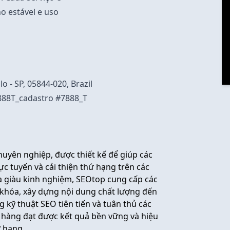
o estável e uso
o - SP, 05844-020, Brazil
888T_cadastro #7888_T
huyên nghiệp, được thiết kế để giúp các
c tuyến và cải thiện thứ hạng trên các
a giàu kinh nghiệm, SEOtop cung cấp các
ừ khóa, xây dựng nội dung chất lượng đến
 kỹ thuật SEO tiên tiến và tuân thủ các
hàng đạt được kết quả bền vững và hiệu
ứ hạng