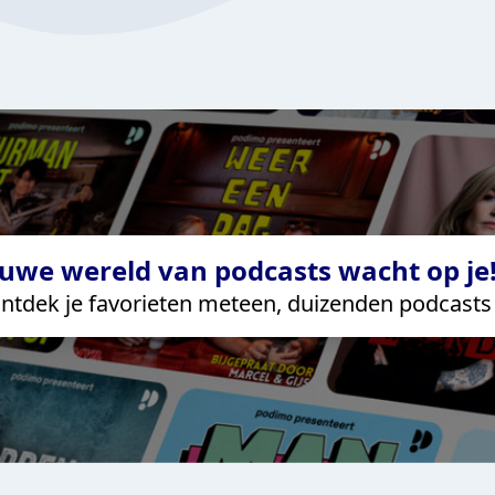
uwe wereld van podcasts wacht op je!
ntdek je favorieten meteen, duizenden podcasts 