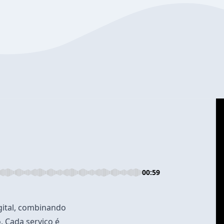
00:59
gital, combinando
 Cada serviço é