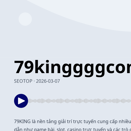
79kinggggc
SEOTOP · 2026-03-07
79KING
là nền tảng giải trí trực tuyến cung cấp nhiều
dẫn như game bài, slot, casino trực tuyến và các trò 