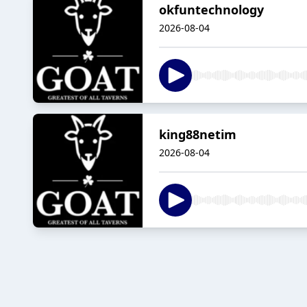
okfuntechnology
2026-08-04
king88netim
2026-08-04