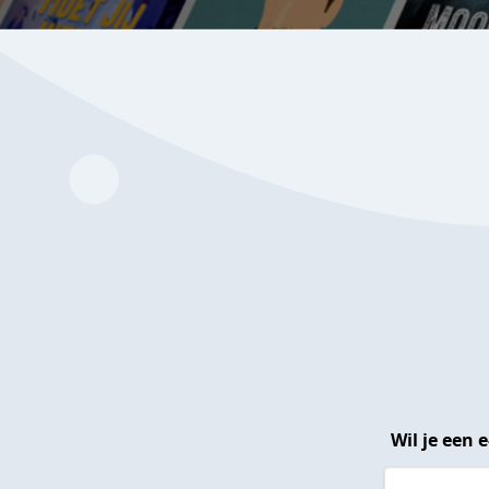
Wil je een