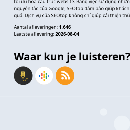
tối ưu hóa cấu trúc website. Bằng việc sử dụng những
nguyên tắc của Google, SEOtop đảm bảo giúp khách 
quả. Dịch vụ của SEOtop không chỉ giúp cải thiện th
Aantal afleveringen:
1,646
Laatste aflevering:
2026-08-04
Waar kun je luisteren