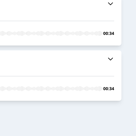
00:34
00:34