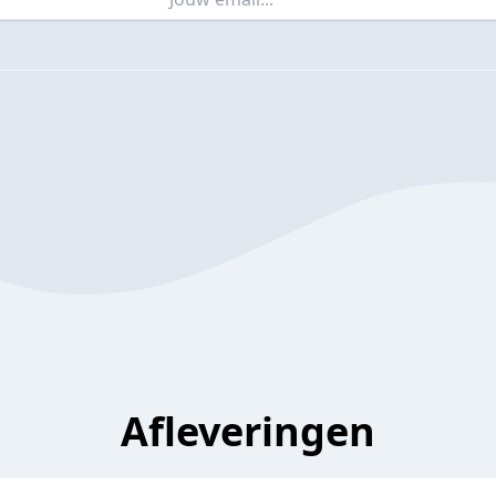
Afleveringen