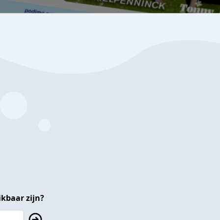
kbaar zijn?