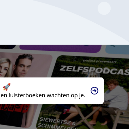
 🚀
en luisterboeken wachten op je.