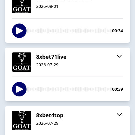
2026-08-01
00:34
8xbet71live
2026-07-29
00:39
8xbet4top
2026-07-29