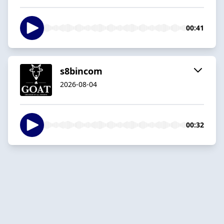
00:41
s8bincom
2026-08-04
00:32