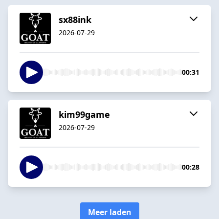
sx88ink
2026-07-29
00:31
kim99game
2026-07-29
00:28
Meer laden