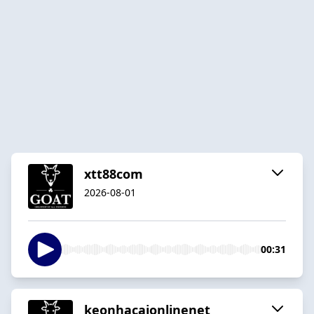
xtt88com
2026-08-01
00:31
keonhacaionlinenet