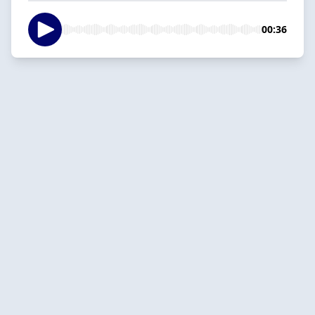
00:36