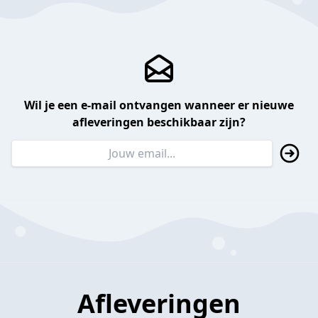
Wil je een e-mail ontvangen wanneer er nieuwe
afleveringen beschikbaar zijn?
Afleveringen