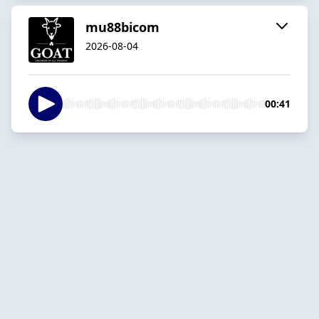
mu88bicom
2026-08-04
00:41