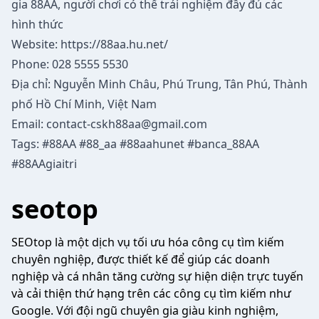
gia 88AA, người chơi có thể trải nghiệm đầy đủ các
hình thức
Website:
https://88aa.hu.net/
Phone: 028 5555 5530
Địa chỉ: Nguyễn Minh Châu, Phú Trung, Tân Phú, Thành
phố Hồ Chí Minh, Việt Nam
Email: contact-cskh88aa@gmail.com
Tags: #88AA #88_aa #88aahunet #banca_88AA
#88AAgiaitri
seotop
SEOtop là một dịch vụ tối ưu hóa công cụ tìm kiếm
chuyên nghiệp, được thiết kế để giúp các doanh
nghiệp và cá nhân tăng cường sự hiện diện trực tuyến
và cải thiện thứ hạng trên các công cụ tìm kiếm như
Google. Với đội ngũ chuyên gia giàu kinh nghiệm,