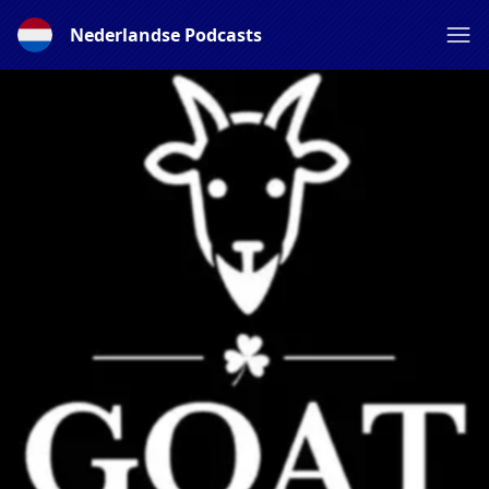
Nederlandse Podcasts