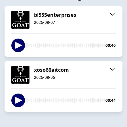
bl555enterprises
2026-08-07
00:40
xoso66aitcom
2026-08-06
00:44