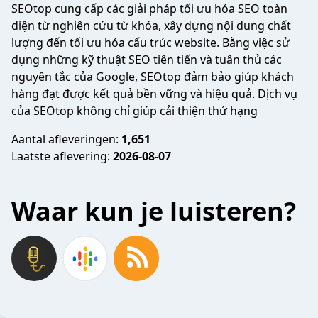
SEOtop cung cấp các giải pháp tối ưu hóa SEO toàn
diện từ nghiên cứu từ khóa, xây dựng nội dung chất
lượng đến tối ưu hóa cấu trúc website. Bằng việc sử
dụng những kỹ thuật SEO tiên tiến và tuân thủ các
nguyên tắc của Google, SEOtop đảm bảo giúp khách
hàng đạt được kết quả bền vững và hiệu quả. Dịch vụ
của SEOtop không chỉ giúp cải thiện thứ hạng
Aantal afleveringen:
1,651
Laatste aflevering:
2026-08-07
Waar kun je luisteren?