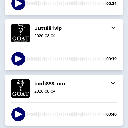
00:34
uutt881vip
2026-08-04
00:39
bmb888com
2026-08-04
00:40