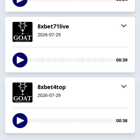
8xbet71live
2026-07-29
00:39
8xbet4top
2026-07-29
00:36