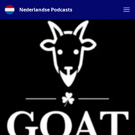
Nederlandse Podcasts