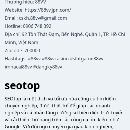
Thương hiệu: 88VV
Website:
https://88vv.jpn.com/
Email: cskh.88vv@gmail.com
Hotline: 0906 748 392
Địa chỉ: 92 Tôn Thất Đạm, Bến Nghé, Quận 1, TP. Hồ Chí
Minh, Việt Nam
Zipcode: 700000
Hashtags: #88vv #88vvcasino #slotgame88vv
#nhacai88vv #dangky88vv
seotop
SEOtop là một dịch vụ tối ưu hóa công cụ tìm kiếm
chuyên nghiệp, được thiết kế để giúp các doanh
nghiệp và cá nhân tăng cường sự hiện diện trực tuyến
và cải thiện thứ hạng trên các công cụ tìm kiếm như
Google. Với đội ngũ chuyên gia giàu kinh nghiệm,