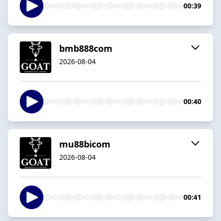
00:39
bmb888com
2026-08-04
00:40
mu88bicom
2026-08-04
00:41