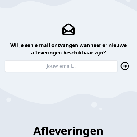
Wil je een e-mail ontvangen wanneer er nieuwe
afleveringen beschikbaar zijn?
Afleveringen