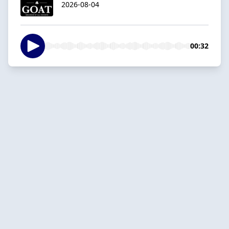
2026-08-04
00:32