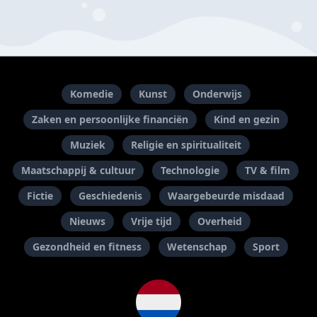
Komedie
Kunst
Onderwijs
Zaken en persoonlijke financiën
Kind en gezin
Muziek
Religie en spiritualiteit
Maatschappij & cultuur
Technologie
TV & film
Fictie
Geschiedenis
Waargebeurde misdaad
Nieuws
Vrije tijd
Overheid
Gezondheid en fitness
Wetenschap
Sport