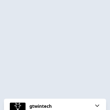
gtwintech