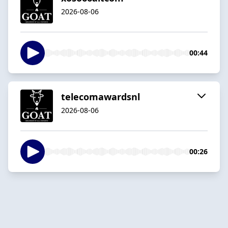
2026-08-06
00:44
telecomawardsnl
2026-08-06
00:26