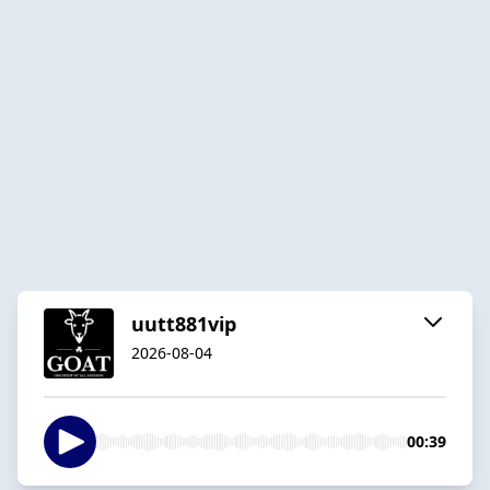
uutt881vip
2026-08-04
00:39