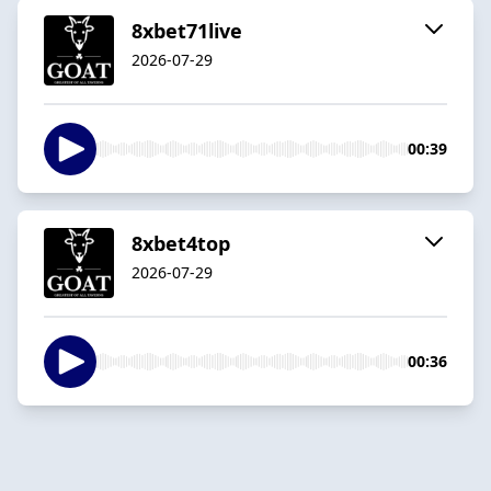
8xbet71live
2026-07-29
00:39
8xbet4top
2026-07-29
00:36