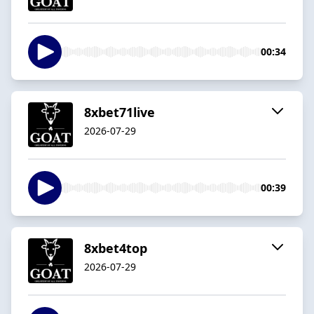
00:34
8xbet71live
2026-07-29
00:39
8xbet4top
2026-07-29