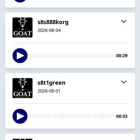
s8s888korg
2026-08-04
00:29
s8t1green
2026-08-01
00:33