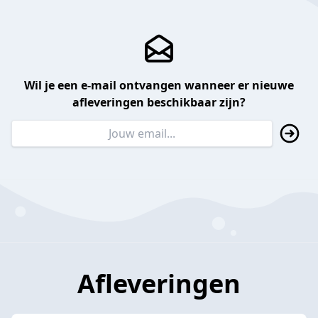
Wil je een e-mail ontvangen wanneer er nieuwe
afleveringen beschikbaar zijn?
Afleveringen