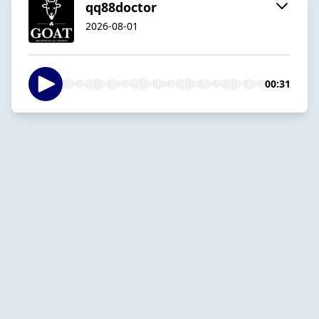
qq88doctor
2026-08-01
00:31