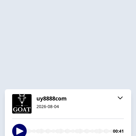
uy8888com
2026-08-04
00:41