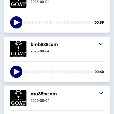
2026-08-04
00:39
bmb888com
2026-08-04
00:40
mu88bicom
2026-08-04