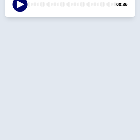
00:36