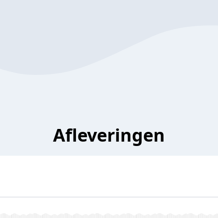
Afleveringen