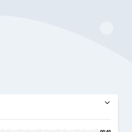
00:40