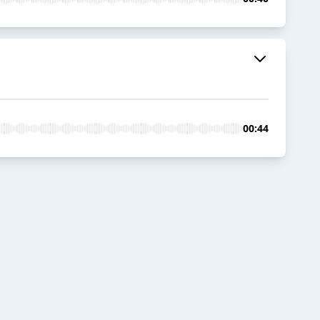
00:44