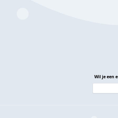
Wil je een