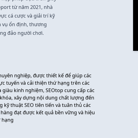
eport từ năm 2021, nhà
c cá cược và giải trí kỹ
h vụ ổn định, thương
ông đảo người chơi.
huyên nghiệp, được thiết kế để giúp các
c tuyến và cải thiện thứ hạng trên các
a giàu kinh nghiệm, SEOtop cung cấp các
ừ khóa, xây dựng nội dung chất lượng đến
 kỹ thuật SEO tiên tiến và tuân thủ các
hàng đạt được kết quả bền vững và hiệu
ứ hạng