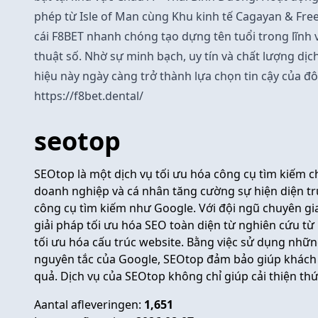
phép từ Isle of Man cùng Khu kinh tế Cagayan & Fre
cái F8BET nhanh chóng tạo dựng tên tuổi trong lĩnh vự
thuật số. Nhờ sự minh bạch, uy tín và chất lượng dịc
hiệu này ngày càng trở thành lựa chọn tin cậy của đ
https://f8bet.dental/
seotop
SEOtop là một dịch vụ tối ưu hóa công cụ tìm kiếm c
doanh nghiệp và cá nhân tăng cường sự hiện diện trự
công cụ tìm kiếm như Google. Với đội ngũ chuyên gi
giải pháp tối ưu hóa SEO toàn diện từ nghiên cứu t
tối ưu hóa cấu trúc website. Bằng việc sử dụng những
nguyên tắc của Google, SEOtop đảm bảo giúp khách 
quả. Dịch vụ của SEOtop không chỉ giúp cải thiện th
Aantal afleveringen:
1,651