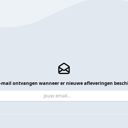
 e-mail ontvangen wanneer er nieuwe afleveringen beschi