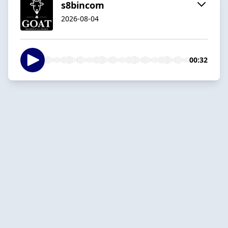
s8bincom
2026-08-04
00:32