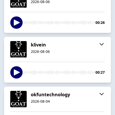
2026-08-06
00:26
klivein
2026-08-06
00:27
okfuntechnology
2026-08-04