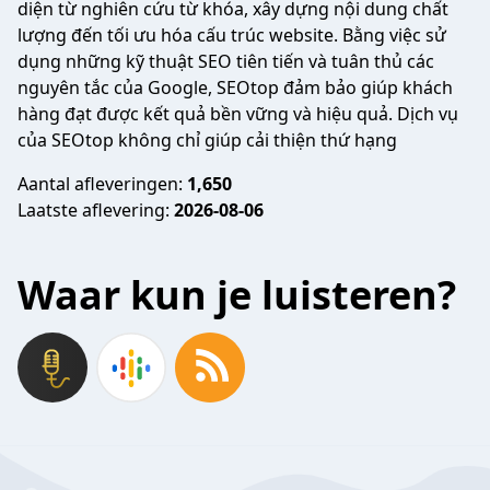
diện từ nghiên cứu từ khóa, xây dựng nội dung chất
lượng đến tối ưu hóa cấu trúc website. Bằng việc sử
dụng những kỹ thuật SEO tiên tiến và tuân thủ các
nguyên tắc của Google, SEOtop đảm bảo giúp khách
hàng đạt được kết quả bền vững và hiệu quả. Dịch vụ
của SEOtop không chỉ giúp cải thiện thứ hạng
Aantal afleveringen:
1,650
Laatste aflevering:
2026-08-06
Waar kun je luisteren?