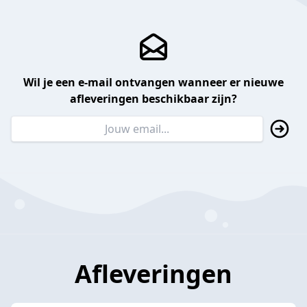
Wil je een e-mail ontvangen wanneer er nieuwe
afleveringen beschikbaar zijn?
Afleveringen