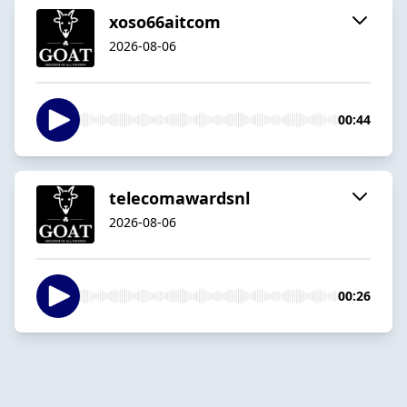
xoso66aitcom
2026-08-06
00:44
telecomawardsnl
2026-08-06
00:26