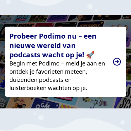
Probeer Podimo nu – een
nieuwe wereld van
podcasts wacht op je! 🚀
Begin met Podimo – meld je aan en
ontdek je favorieten meteen,
duizenden podcasts en
luisterboeken wachten op je.