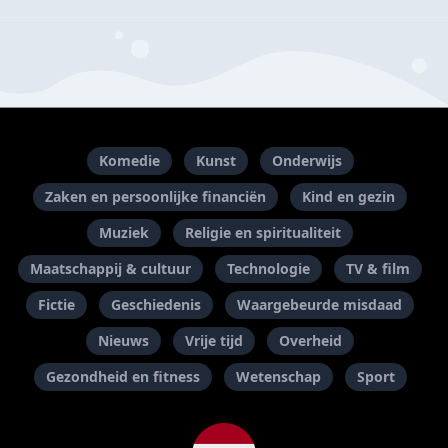
Komedie
Kunst
Onderwijs
Zaken en persoonlijke financiën
Kind en gezin
Muziek
Religie en spiritualiteit
Maatschappij & cultuur
Technologie
TV & film
Fictie
Geschiedenis
Waargebeurde misdaad
Nieuws
Vrije tijd
Overheid
Gezondheid en fitness
Wetenschap
Sport