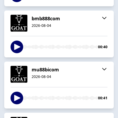
bmb888com
2026-08-04
00:40
mu88bicom
2026-08-04
00:41