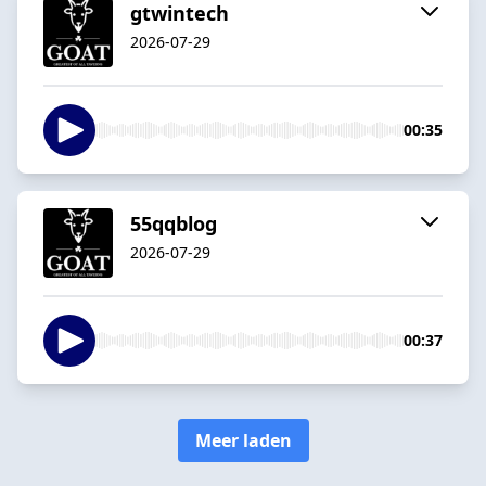
gtwintech
2026-07-29
00:35
55qqblog
2026-07-29
00:37
Meer laden