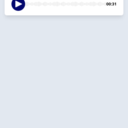
00:31