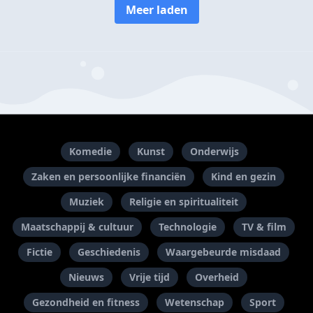
Meer laden
Komedie
Kunst
Onderwijs
Zaken en persoonlijke financiën
Kind en gezin
Muziek
Religie en spiritualiteit
Maatschappij & cultuur
Technologie
TV & film
Fictie
Geschiedenis
Waargebeurde misdaad
Nieuws
Vrije tijd
Overheid
Gezondheid en fitness
Wetenschap
Sport