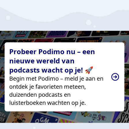
Probeer Podimo nu – een
nieuwe wereld van
podcasts wacht op je! 🚀
Begin met Podimo – meld je aan en
ontdek je favorieten meteen,
duizenden podcasts en
luisterboeken wachten op je.