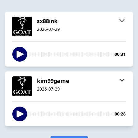
sx88ink
2026-07-29
00:31
kim99game
2026-07-29
00:28