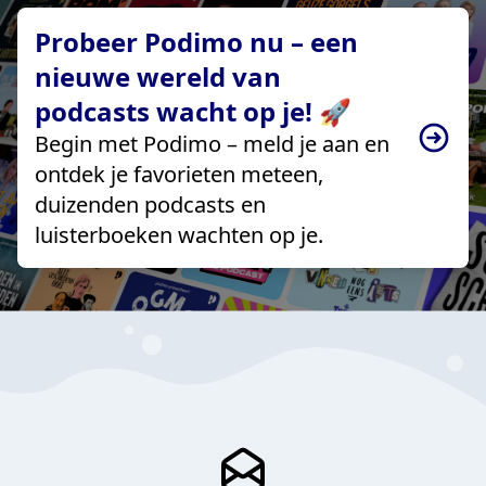
Probeer Podimo nu – een
nieuwe wereld van
podcasts wacht op je! 🚀
Begin met Podimo – meld je aan en
ontdek je favorieten meteen,
duizenden podcasts en
luisterboeken wachten op je.