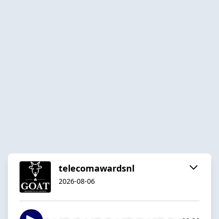
telecomawardsnl
2026-08-06