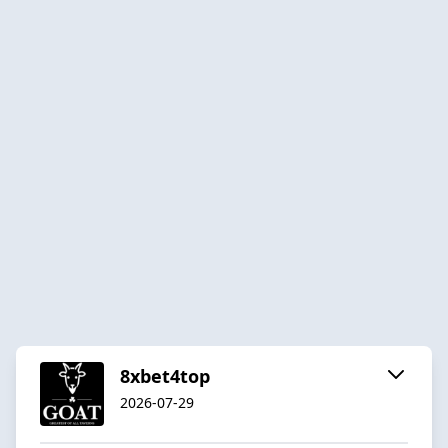
8xbet4top
2026-07-29