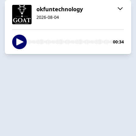
okfuntechnology
2026-08-04
00:34