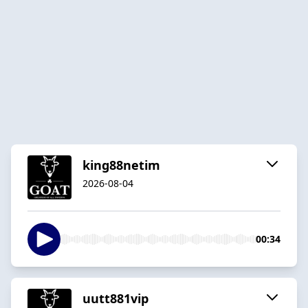
king88netim
2026-08-04
00:34
uutt881vip