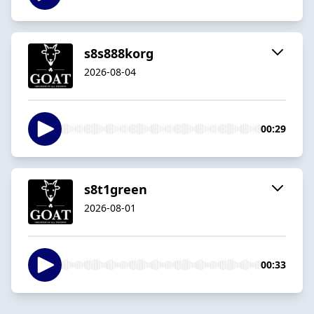
s8s888korg
2026-08-04
00:29
s8t1green
2026-08-01
00:33