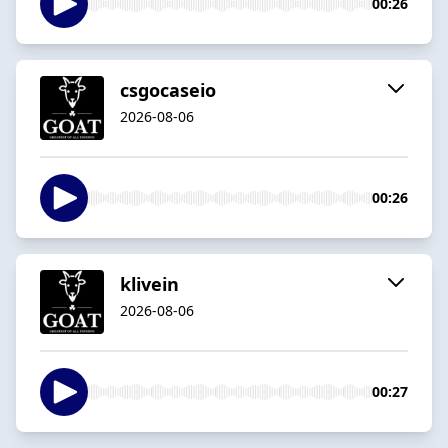
00:26
csgocaseio
2026-08-06
00:26
klivein
2026-08-06
00:27