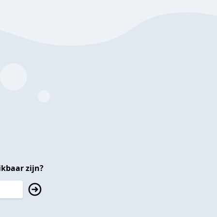
kbaar zijn?