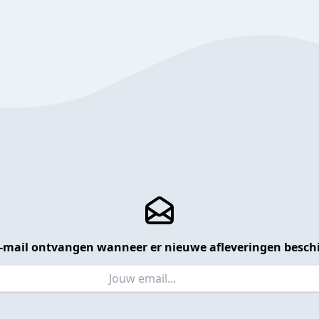
 e-mail ontvangen wanneer er nieuwe afleveringen beschi