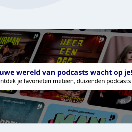
uwe wereld van podcasts wacht op je!
ntdek je favorieten meteen, duizenden podcasts 