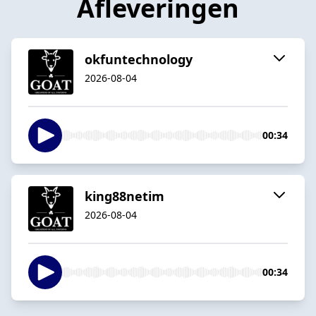
Afleveringen
okfuntechnology
2026-08-04
00:34
king88netim
2026-08-04
00:34