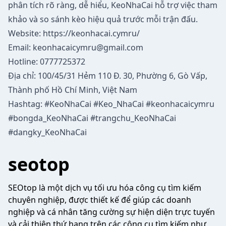
phân tích rõ ràng, dễ hiểu, KeoNhaCai hỗ trợ việc tham
khảo và so sánh kèo hiệu quả trước mỗi trận đấu.
Website:
https://keonhacai.cymru/
Email: keonhacaicymru@gmail.com
Hotline: 0777725372
Địa chỉ: 100/45/31 Hẻm 110 Đ. 30, Phường 6, Gò Vấp,
Thành phố Hồ Chí Minh, Việt Nam
Hashtag: #KeoNhaCai #Keo_NhaCai #keonhacaicymru
#bongda_KeoNhaCai #trangchu_KeoNhaCai
#dangky_KeoNhaCai
seotop
SEOtop là một dịch vụ tối ưu hóa công cụ tìm kiếm
chuyên nghiệp, được thiết kế để giúp các doanh
nghiệp và cá nhân tăng cường sự hiện diện trực tuyến
và cải thiện thứ hạng trên các công cụ tìm kiếm như