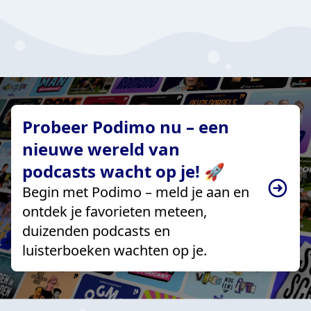
Probeer Podimo nu – een
nieuwe wereld van
podcasts wacht op je! 🚀
Begin met Podimo – meld je aan en
ontdek je favorieten meteen,
duizenden podcasts en
luisterboeken wachten op je.