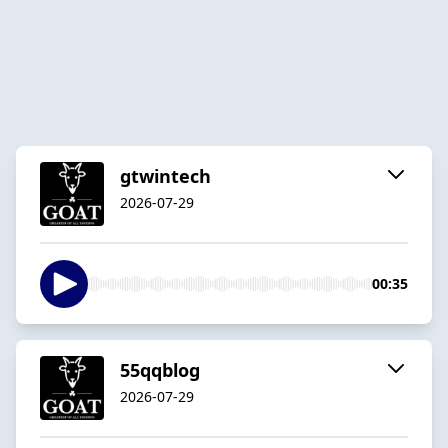
gtwintech
2026-07-29
00:35
55qqblog
2026-07-29