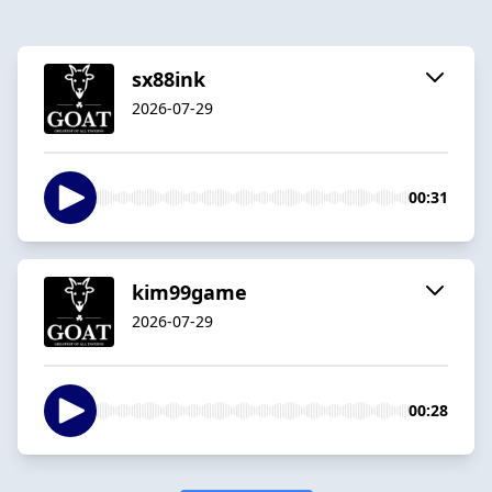
sx88ink
2026-07-29
00:31
kim99game
2026-07-29
00:28