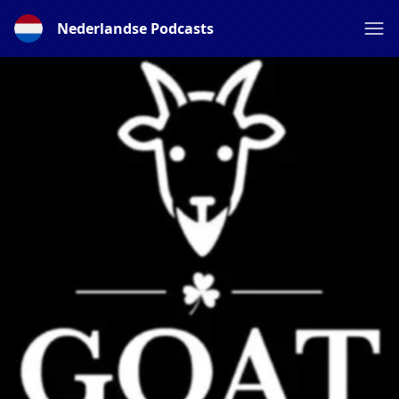
Nederlandse Podcasts