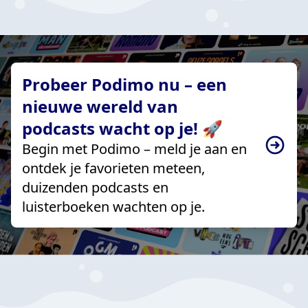
Probeer Podimo nu – een
nieuwe wereld van
podcasts wacht op je! 🚀
Begin met Podimo – meld je aan en
ontdek je favorieten meteen,
duizenden podcasts en
luisterboeken wachten op je.