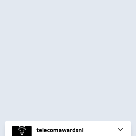
telecomawardsnl