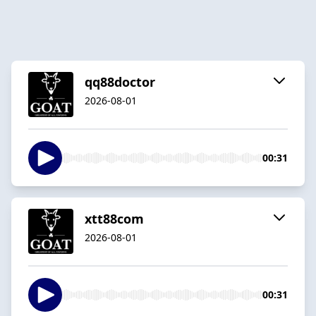
qq88doctor
2026-08-01
00:31
xtt88com
2026-08-01
00:31