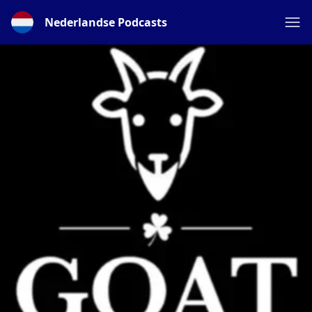
Nederlandse Podcasts