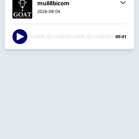
mu88bicom
2026-08-04
00:41