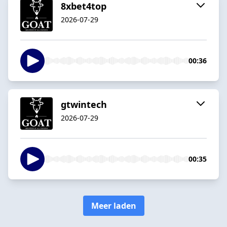
8xbet4top
2026-07-29
00:36
gtwintech
2026-07-29
00:35
Meer laden