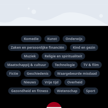
Komedie
Kunst
Onderwijs
Zaken en persoonlijke financiën
Kind en gezin
Muziek
Religie en spiritualiteit
Maatschappij & cultuur
Technologie
TV & film
Fictie
Geschiedenis
Waargebeurde misdaad
Nieuws
Vrije tijd
Overheid
Gezondheid en fitness
Wetenschap
Sport