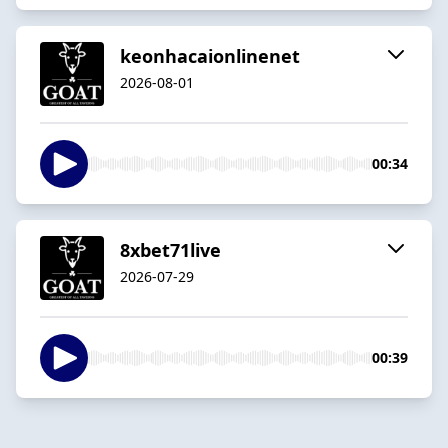
keonhacaionlinenet
2026-08-01
00:34
8xbet71live
2026-07-29
00:39