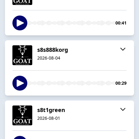
00:41
s8s888korg
2026-08-04
00:29
s8t1green
2026-08-01