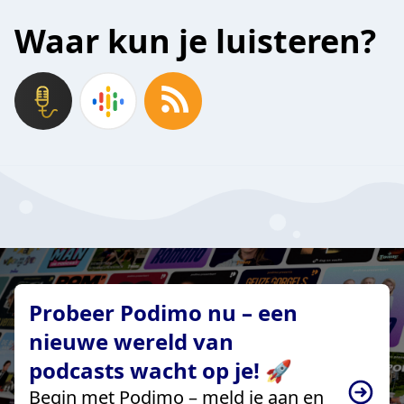
Waar kun je luisteren?
Probeer Podimo nu – een
nieuwe wereld van
podcasts wacht op je! 🚀
Begin met Podimo – meld je aan en