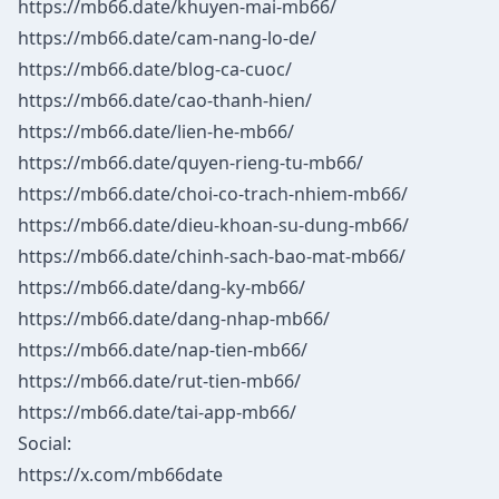
https://mb66.date/khuyen-mai-mb66/
https://mb66.date/cam-nang-lo-de/
https://mb66.date/blog-ca-cuoc/
https://mb66.date/cao-thanh-hien/
https://mb66.date/lien-he-mb66/
https://mb66.date/quyen-rieng-tu-mb66/
https://mb66.date/choi-co-trach-nhiem-mb66/
https://mb66.date/dieu-khoan-su-dung-mb66/
https://mb66.date/chinh-sach-bao-mat-mb66/
https://mb66.date/dang-ky-mb66/
https://mb66.date/dang-nhap-mb66/
https://mb66.date/nap-tien-mb66/
https://mb66.date/rut-tien-mb66/
https://mb66.date/tai-app-mb66/
Social:
https://x.com/mb66date