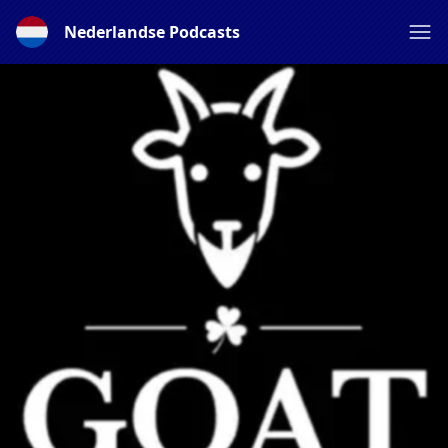
Nederlandse Podcasts