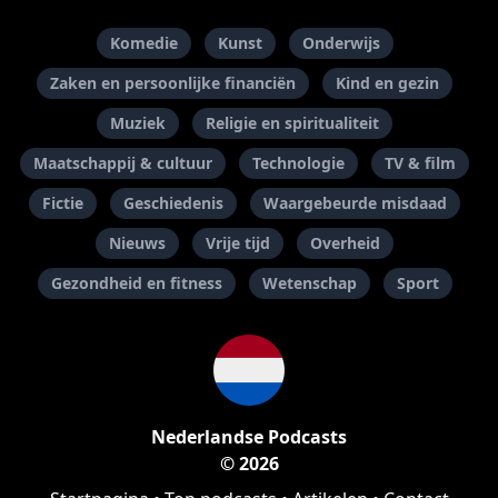
Komedie
Kunst
Onderwijs
Zaken en persoonlijke financiën
Kind en gezin
Muziek
Religie en spiritualiteit
Maatschappij & cultuur
Technologie
TV & film
Fictie
Geschiedenis
Waargebeurde misdaad
Nieuws
Vrije tijd
Overheid
Gezondheid en fitness
Wetenschap
Sport
Nederlandse Podcasts
© 2026