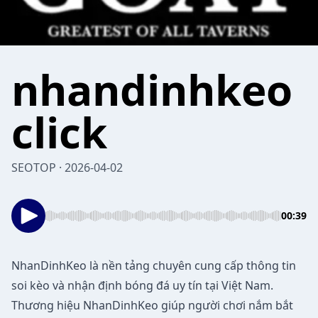
nhandinhkeo
click
SEOTOP · 2026-04-02
00:39
NhanDinhKeo
là nền tảng chuyên cung cấp thông tin
soi kèo và nhận định bóng đá uy tín tại Việt Nam.
Thương hiệu NhanDinhKeo giúp người chơi nắm bắt