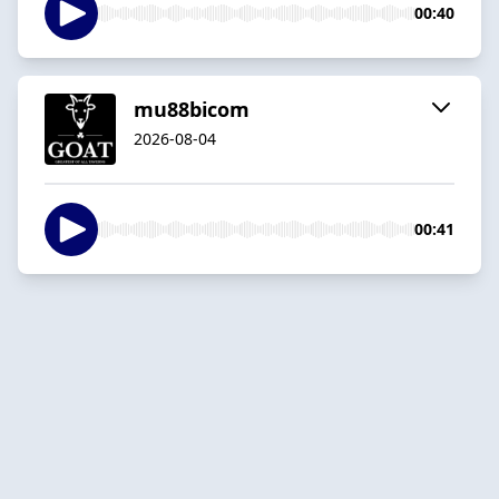
00:40
mu88bicom
2026-08-04
00:41