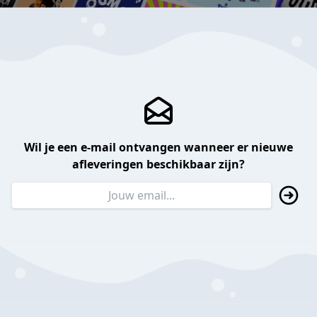
Wil je een e-mail ontvangen wanneer er nieuwe
afleveringen beschikbaar zijn?