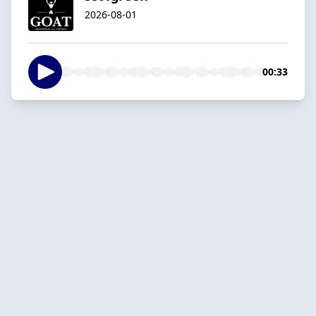
2026-08-01
00:33