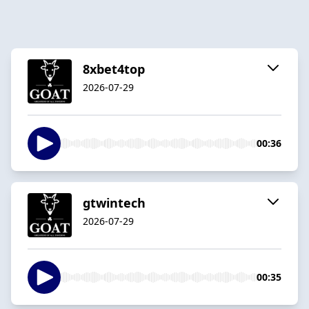
8xbet4top
2026-07-29
00:36
gtwintech
2026-07-29
00:35