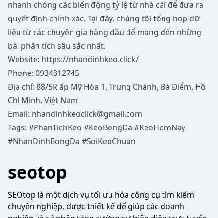
nhanh chóng các biến động tỷ lệ từ nhà cái để đưa ra
quyết định chính xác. Tại đây, chúng tôi tổng hợp dữ
liệu từ các chuyên gia hàng đầu để mang đến những
bài phân tích sâu sắc nhất.
Website:
https://nhandinhkeo.click/
Phone: 0934812745
Địa chỉ: 88/5R ấp Mỹ Hòa 1, Trung Chánh, Bà Điểm, Hồ
Chí Minh, Việt Nam
Email: nhandinhkeoclick@gmail.com
Tags: #PhanTichKeo #KeoBongDa #KeoHomNay
#NhanDinhBongDa #SoiKeoChuan
seotop
SEOtop là một dịch vụ tối ưu hóa công cụ tìm kiếm
chuyên nghiệp, được thiết kế để giúp các doanh