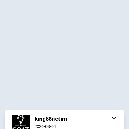
king88netim
2026-08-04