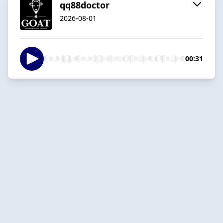
qq88doctor
2026-08-01
00:31