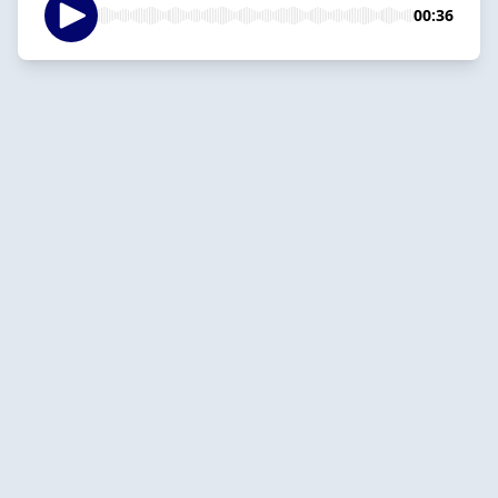
00:36