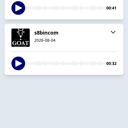
00:41
s8bincom
2026-08-04
00:32