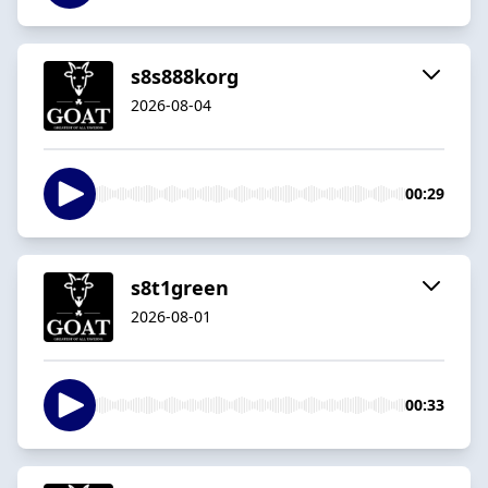
s8s888korg
2026-08-04
00:29
s8t1green
2026-08-01
00:33