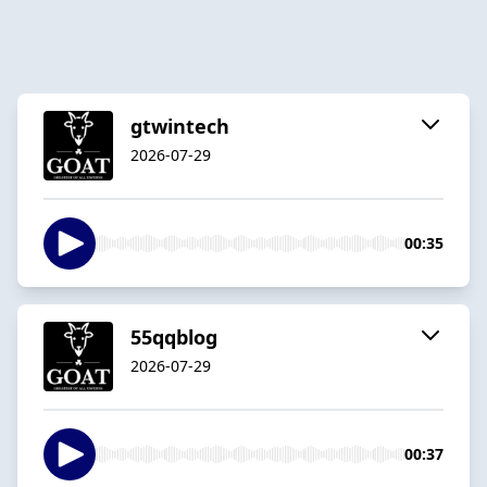
gtwintech
2026-07-29
00:35
55qqblog
2026-07-29
00:37