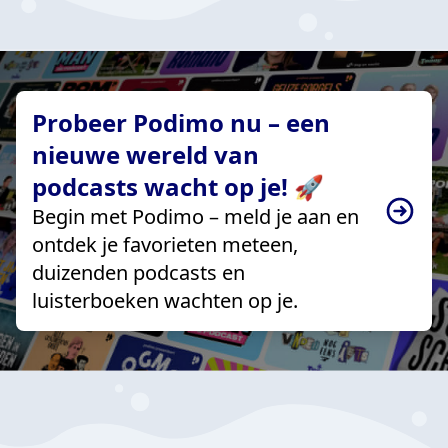
Probeer Podimo nu – een
nieuwe wereld van
podcasts wacht op je! 🚀
Begin met Podimo – meld je aan en
ontdek je favorieten meteen,
duizenden podcasts en
luisterboeken wachten op je.