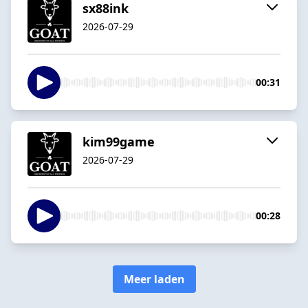
sx88ink
2026-07-29
00:31
kim99game
2026-07-29
00:28
Meer laden