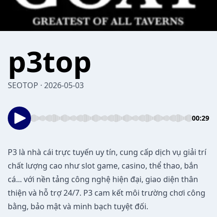
p3top
SEOTOP · 2026-05-03
00:29
P3
là nhà cái trực tuyến uy tín, cung cấp dịch vụ giải trí
chất lượng cao như slot game, casino, thể thao, bắn
cá... với nền tảng công nghệ hiện đại, giao diện thân
thiện và hỗ trợ 24/7. P3 cam kết môi trường chơi công
bằng, bảo mật và minh bạch tuyệt đối.