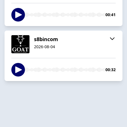
00:41
s8bincom
2026-08-04
00:32