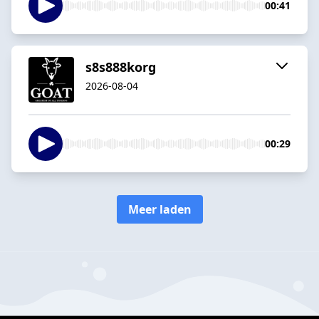
00:41
s8s888korg
2026-08-04
00:29
Meer laden