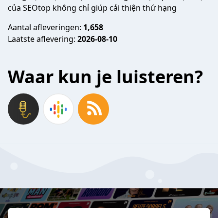
của SEOtop không chỉ giúp cải thiện thứ hạng
Aantal afleveringen:
1,658
Laatste aflevering:
2026-08-10
Waar kun je luisteren?