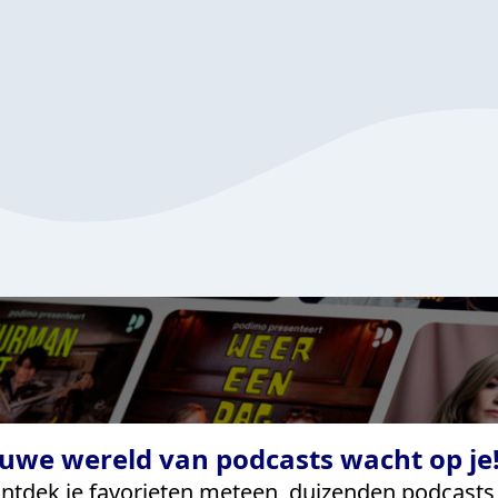
uwe wereld van podcasts wacht op je!
ntdek je favorieten meteen, duizenden podcasts 