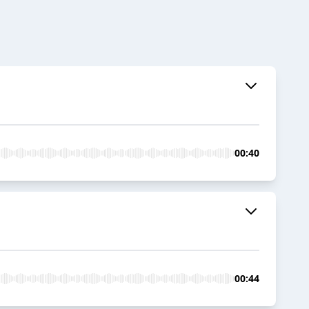
00:40
00:44