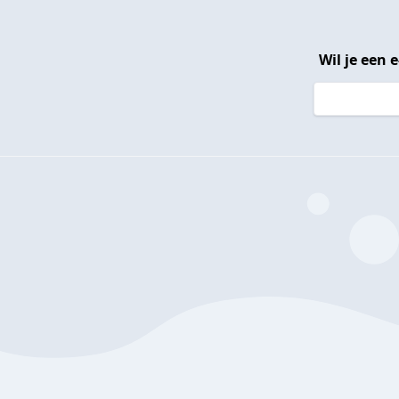
Wil je een