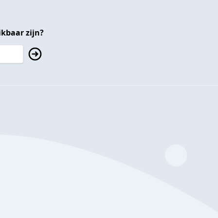
kbaar zijn?