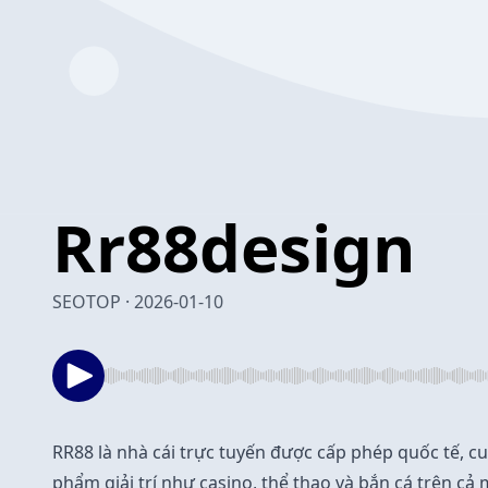
Rr88design
SEOTOP · 2026-01-10
RR88
là nhà cái trực tuyến được cấp phép quốc tế, c
phẩm giải trí như casino, thể thao và bắn cá trên cả 