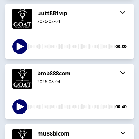
uutt881vip
2026-08-04
00:39
bmb888com
2026-08-04
00:40
mu88bicom