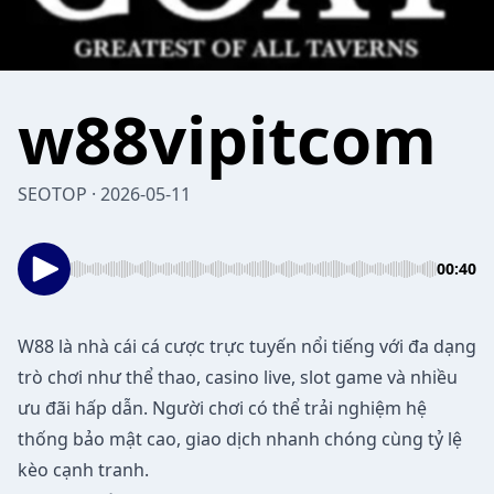
w88vipitcom
SEOTOP · 2026-05-11
00:40
W88
là nhà cái cá cược trực tuyến nổi tiếng với đa dạng
trò chơi như thể thao, casino live, slot game và nhiều
ưu đãi hấp dẫn. Người chơi có thể trải nghiệm hệ
thống bảo mật cao, giao dịch nhanh chóng cùng tỷ lệ
kèo cạnh tranh.