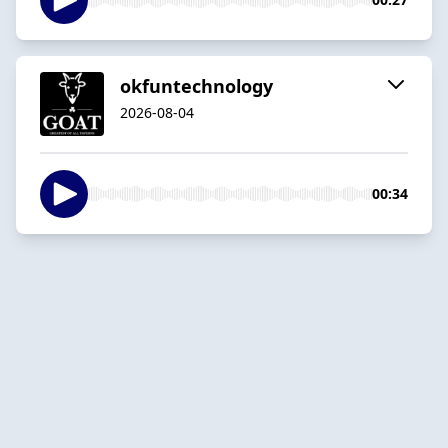
okfuntechnology
2026-08-04
00:34