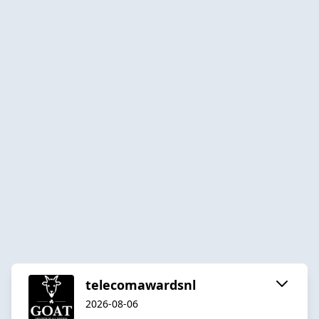
telecomawardsnl
2026-08-06