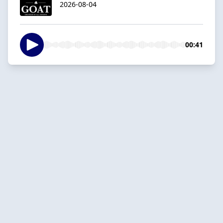
2026-08-04
00:41