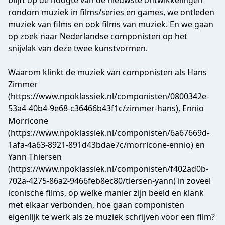
blijft op de hoogte van de nieuwste ontwikkelingen
rondom muziek in films/series en games, we ontleden
muziek van films en ook films van muziek. En we gaan
op zoek naar Nederlandse componisten op het
snijvlak van deze twee kunstvormen.
Waarom klinkt de muziek van componisten als Hans
Zimmer
(https://www.npoklassiek.nl/componisten/0800342e-
53a4-40b4-9e68-c36466b43f1c/zimmer-hans), Ennio
Morricone
(https://www.npoklassiek.nl/componisten/6a67669d-
1afa-4a63-8921-891d43bdae7c/morricone-ennio) en
Yann Thiersen
(https://www.npoklassiek.nl/componisten/f402ad0b-
702a-4275-86a2-9466feb8ec80/tiersen-yann) in zoveel
iconische films, op welke manier zijn beeld en klank
met elkaar verbonden, hoe gaan componisten
eigenlijk te werk als ze muziek schrijven voor een film?