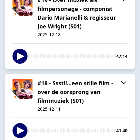
filmpersonage - componist
Dario Marianelli & regisseur
Joe Wright (S01)
2025-12-18
47:14
#18 - Ssst!!...een stille film -
over de oorsprong van
filmmuziek (S01)
2025-12-11
41:40