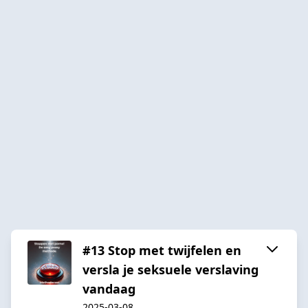
#13 Stop met twijfelen en
versla je seksuele verslaving
vandaag
2025-03-08