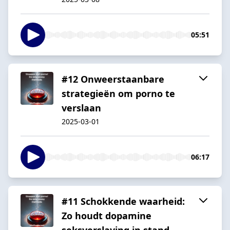
05:51
#12 Onweerstaanbare
strategieën om porno te
verslaan
2025-03-01
06:17
#11 Schokkende waarheid:
Zo houdt dopamine
seksverslaving in stand