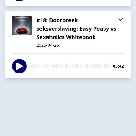
#18: Doorbreek
seksverslaving: Easy Peasy vs
Sexaholics Whitebook
2025-04-26
05:42