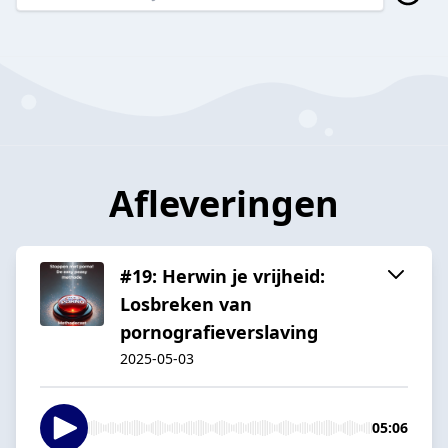
Afleveringen
#19: Herwin je vrijheid:
Losbreken van
pornografieverslaving
2025-05-03
05:06