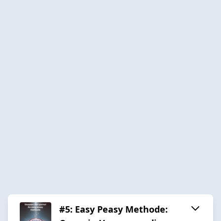
#5: Easy Peasy Methode: