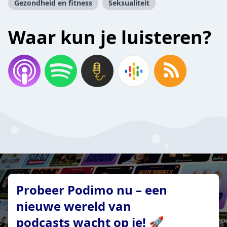
Gezondheid en fitness
Seksualiteit
Waar kun je luisteren?
Probeer Podimo nu – een
nieuwe wereld van
podcasts wacht op je! 🚀