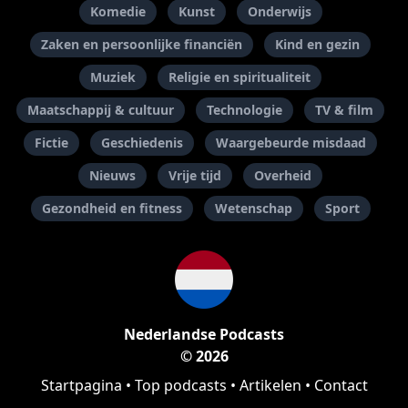
Komedie
Kunst
Onderwijs
Zaken en persoonlijke financiën
Kind en gezin
Muziek
Religie en spiritualiteit
Maatschappij & cultuur
Technologie
TV & film
Fictie
Geschiedenis
Waargebeurde misdaad
Nieuws
Vrije tijd
Overheid
Gezondheid en fitness
Wetenschap
Sport
Nederlandse Podcasts
© 2026
Startpagina
•
Top podcasts
•
Artikelen
•
Contact