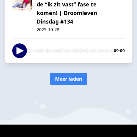
de “ik zit vast” fase te
komen! | Droomleven
Dinsdag #134
2025-10-28
09:09
Meer laden