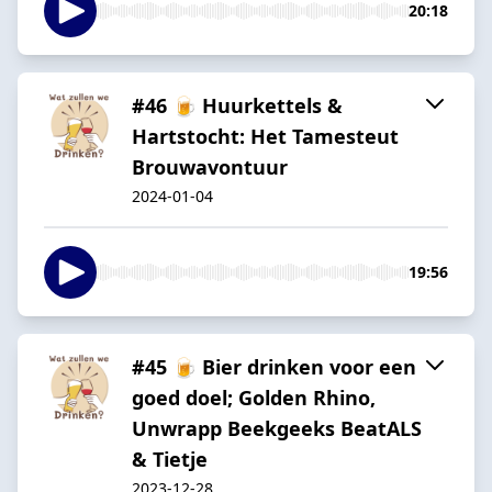
20:18
#46 🍺 Huurkettels &
Hartstocht: Het Tamesteut
Brouwavontuur
2024-01-04
19:56
#45 🍺 Bier drinken voor een
goed doel; Golden Rhino,
Unwrapp Beekgeeks BeatALS
& Tietje
2023-12-28