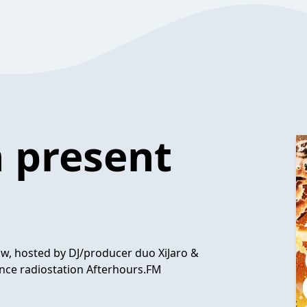
h present
w, hosted by DJ/producer duo XiJaro &
rance radiostation Afterhours.FM