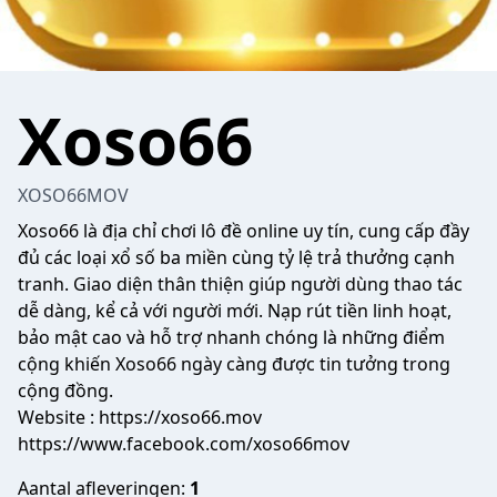
Xoso66
XOSO66MOV
Xoso66
là địa chỉ chơi lô đề online uy tín, cung cấp đầy
đủ các loại xổ số ba miền cùng tỷ lệ trả thưởng cạnh
tranh. Giao diện thân thiện giúp người dùng thao tác
dễ dàng, kể cả với người mới. Nạp rút tiền linh hoạt,
bảo mật cao và hỗ trợ nhanh chóng là những điểm
cộng khiến Xoso66 ngày càng được tin tưởng trong
cộng đồng.
Website :
https://xoso66.mov
https://www.facebook.com/xoso66mov
Aantal afleveringen:
1