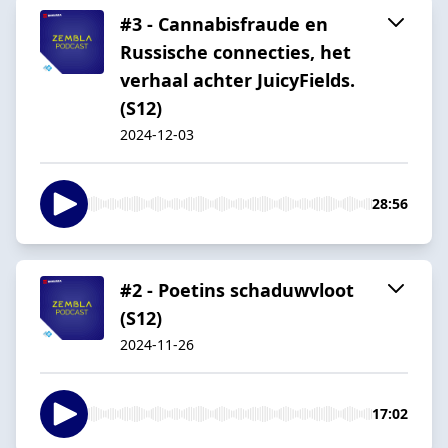
#3 - Cannabisfraude en
Russische connecties, het
verhaal achter JuicyFields.
(S12)
2024-12-03
28:56
#2 - Poetins schaduwvloot
(S12)
2024-11-26
17:02